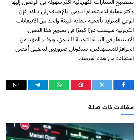
ستصبح السيارات الكهربائية أكثر سهولة في الوصول إليها
وأكثر عملية للاستخدام اليومي. بالإضافة إلى ذلك، فإن
الوعي المتزايد بأهمية حماية البيئة والحد من الانبعاثات
الكربونية سيلعب دورًا كبيرًا في تسريع هذا التحول.
الاستثمار في البنية التحتية للشحن، وتوفير المزيد من
الحوافز للمستهلكين، سيكونان ضروريين لتحقيق أقصى
استفادة من هذه الفرصة.
فيسبوك
تويتر
بينتيريست
واتساب
تيلقرام
البريد
الإلكترو
مقالات ذات صلة