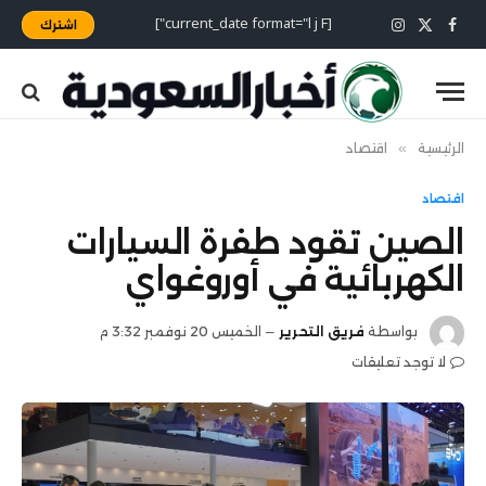
[current_date format="l j F"]
اشترك
X
فيسبوك
الانستغرام
(Twitter)
الرئيسية
»
اقتصاد
اقتصاد
الصين تقود طفرة السيارات
الكهربائية في أوروغواي
بواسطة
فريق التحرير
الخميس 20 نوفمبر 3:32 م
لا توجد تعليقات