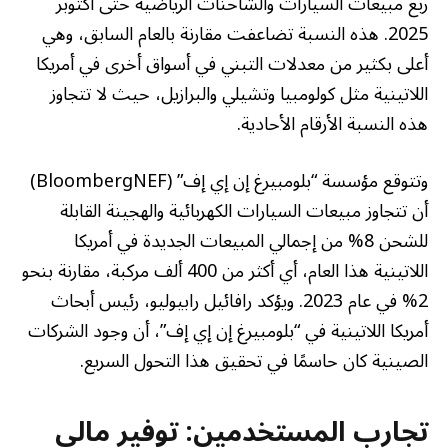
ربع مبيعات السيارات والشاحنات الرياضية حتى أكتوبر
2025. هذه النسبة تضاعفت مقارنة بالعام السابق، وهي
أعلى بكثير من معدلات التبني في أسواق أخرى في أمريكا
اللاتينية مثل كولومبيا وتشيلي والبرازيل، حيث لا تتجاوز
هذه النسبة الأرقام الأحادية.
وتتوقع مؤسسة “بلومبيرغ إن إي إف” (BloombergNEF)
أن تتجاوز مبيعات السيارات الكهربائية والهجينة القابلة
للشحن 8% من إجمالي المبيعات الجديدة في أمريكا
اللاتينية هذا العام، أي أكثر من 400 ألف مركبة، مقارنة بنحو
2% في عام 2023. ويؤكد رافائيل رابيوليو، رئيس أبحاث
أمريكا اللاتينية في “بلومبيرغ إن إي إف”، أن وجود الشركات
الصينية كان حاسمًا في تحقيق هذا التحول السريع.
تجارب المستخدمين: توفير مالي