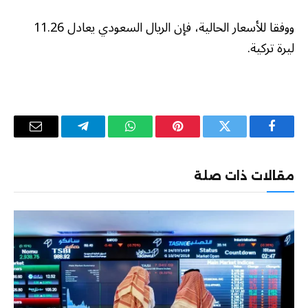
ووفقا للأسعار الحالية، فإن الريال السعودي يعادل 11.26
ليرة تركية.
فيسبوك
تويتر
بينتيريست
واتساب
تيلقرام
البريد
الإلكترو
مقالات ذات صلة