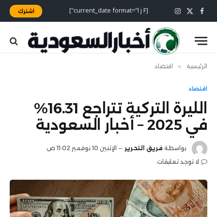
[current_date format="l j F"]
اشترك
X
فيسبوك
الانستغرام
(Twitter)
الرئيسية
»
اقتصاد
اقتصاد
الليرة التركية تتراجع 16.31%
في 2025 – أخبار السعودية
بواسطة
فريق التحرير
الإثنين 10 نوفمبر 11:02 ص
لا توجد تعليقات