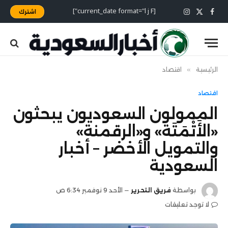
[current_date format="l j F"]
اشترك
X
فيسبوك
الانستغرام
(Twitter)
الرئيسية
»
اقتصاد
اقتصاد
الممولون السعوديون يبحثون
«الأَتْمَتَة» و«الرقمنة»
والتمويل الأخضر – أخبار
السعودية
بواسطة
فريق التحرير
الأحد 9 نوفمبر 6:34 ص
لا توجد تعليقات