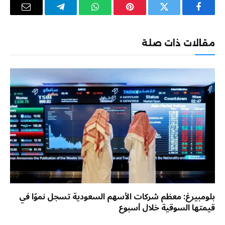
فيسبوك
تويتر
بينتيريست
واتساب
تيلقرام
البريد
الإلكترو
مقالات ذات صلة
بلومبيرغ: معظم شركات الأسهم السعودية تسجل نموًا في
قيمتها السوقية خلال أسبوع