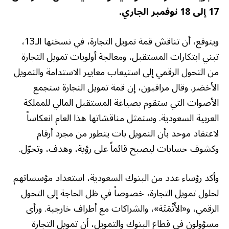
17 إلى 18 نوفمبر الجاري.
ويتوقع، أن تناقش قمة تمويل التجارة، في نسختها الـ13،
تبني ابتكارات المستقبل، ومعالجة أولويات تمويل التجارة
من التحول الرقمي إلى استيعاب معايير الاستدامة والتمويل
الأخضر. وقال مراقبون، إن قمة تمويل التجارة ستجمع
الأصوات التي ستقوم بصياغة المستقبل المالي للمملكة
العربية السعودية. وستمثل مناقشاتها هذا العام انعكاساً
لاعتقاد موحد بأن التمويل بات يتطور من مجرد أرقام
وكشوف حسابات ليصبح قائماً على رؤية، وهدف، وتحوّل.
وأكد رؤساء عدد من البنوك السعودية، استعداد مؤسساتهم
لحلول تمويل التجارة، خصوصاً في ظل الحاجة إلى التحول
الرقمي، و«الأَتْمَتَة»، والشراكات مع أطراف خارجية. ورأى
مسؤولون في قطاع البنوك والتمويل، أن تمويل التجارة