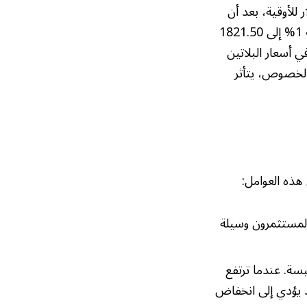
ا حادًا في المعاملات الفورية بنسبة 2.7% ليصل إلى 2415.60 دولار للأوقية، بعد أن
سجل مستوى قياسيًا عند 2511.80 دولار أمس (الأربعاء). أما البلاديوم فقد تراجع بنسبة 1% إلى 1821.50
 أسعار البلاتين
 الخصوص، يتأثر
هذه العوامل:
المستثمرون وسيلة
يسة. عندما ترتفع
د يؤدي إلى انخفاض