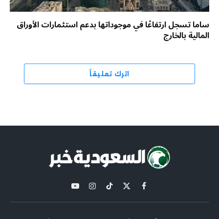
ساما تسجل ارتفاعًا في موجوداتها بدعم استثمارات الأوراق
المالية بالخارج
اترك تعليقاً
X
فيسبوك
تيكتوك
الانستغرام
يوتيوب
(Twitter)