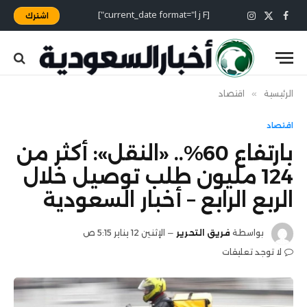
[current_date format="l j F"]
اشترك
X
فيسبوك
الانستغرام
(Twitter)
الرئيسية
»
اقتصاد
اقتصاد
بارتفاع 60%.. «النقل»: أكثر من
124 مليون طلب توصيل خلال
الربع الرابع – أخبار السعودية
بواسطة
فريق التحرير
الإثنين 12 يناير 5:15 ص
لا توجد تعليقات