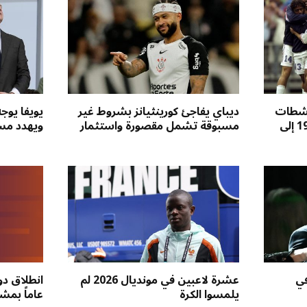
نشطات
ديباي يفاجئ كورينثيانز بشروط غير
يويفا يوج
منتخب فرنسا ومونديال 1998 إلى
مسبوقة تشمل مقصورة واستثمار
ويهدد مست
في
عشرة لاعبين في مونديال 2026 لم
يلمسوا الكرة
عاماً بمشا