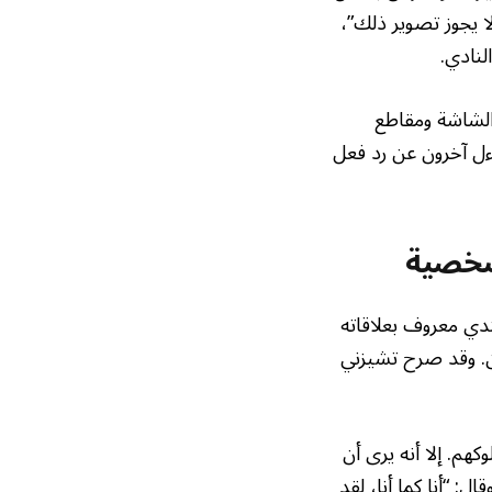
ا يجوز تصوير ذلك”،
لنادي.
الشاشة ومقاطع
ءل آخرون عن رد فعل
شخصية
دي معروف بعلاقاته
ين. وقد صرح تشيزني
هم. إلا أنه يرى أن
: “أنا كما أنا، لقد