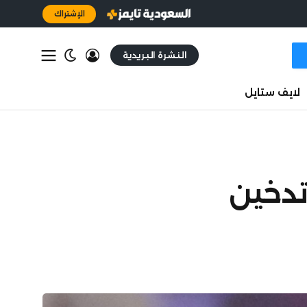
الإشتراك
النشرة البريدية
لايف ستايل
تدخين