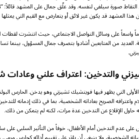
التقاط صورة سيلفي لنفسه. وقد علّق جمال على المشهد قائلاً: “ل
ن هذا المشهد قد يكون غير لائق أو يتعارض مع القيم التي يمثلها ا
اماً واسعاً على وسائل التواصل الاجتماعي، حيث انتشرت لقطات 
ة. العديد من المتابعين أشادوا بتصرف جمال المسؤول، بينما تسا
زني.
زني والتدخين: اعتراف علني وعادات 
أولى التي يظهر فيها فويتشيك تشيزني وهو يدخن. الحارس البولن
ام واعترافه الصريح بعاداته الشخصية، بما في ذلك إدمانه للتدخ
ه حاول الإقلاع عن التدخين عدة مرات، لكنه لم يتمكن من ذلك.
على عدم التدخين أمام الأطفال، خوفاً من التأثير السلبي على سلوك
ته الشخصية، ولا ينبغي أن يؤثر على تقييم أدائه كحارس مرمى. وقال