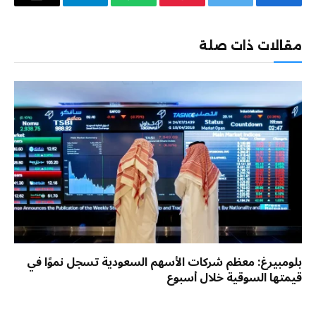
فيسبوك
تويتر
بينتيريست
واتساب
تيلقرام
البريد
الإلكترو
مقالات ذات صلة
بلومبيرغ: معظم شركات الأسهم السعودية تسجل نموًا في
قيمتها السوقية خلال أسبوع