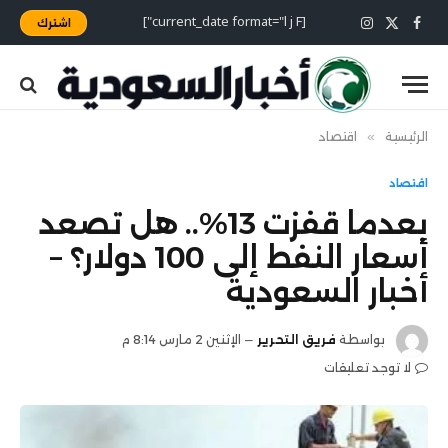
[current_date format="l j F"]
اشترك
X
فيسبوك
الانستغرام
(Twitter)
الرئيسية
»
اقتصاد
اقتصاد
بعدما قفزت 13%.. هل تصعد
أسعار النفط إلى 100 دولار؟ –
أخبار السعودية
بواسطة
فريق التحرير
الإثنين 2 مارس 8:14 م
لا توجد تعليقات