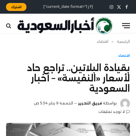
[current_date format="l j F"]
اشترك
X
فيسبوك
الانستغرام
(Twitter)
الرئيسية
»
اقتصاد
اقتصاد
بقيادة البلاتين.. تراجع حاد
لأسعار «النفيسة» – أخبار
السعودية
بواسطة
فريق التحرير
الجمعة 9 يناير 5:54 ص
لا توجد تعليقات