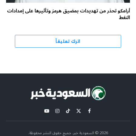
أرامكو تحذر من تهديدات بمضيق هرمز وتأثيرها على إمدادات
النفط
اترك تعليقاً
X
فيسبوك
تيكتوك
الانستغرام
يوتيوب
(Twitter)
2026 © السعودية خبر. جميع حقوق النشر محفوظة.