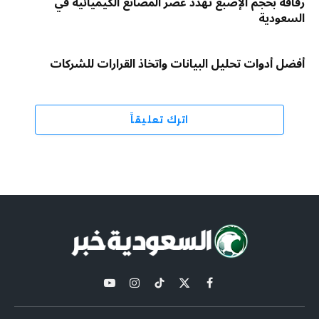
رقاقة بحجم الإصبع تهدد عصر المصانع الكيميائية في
السعودية
أفضل أدوات تحليل البيانات واتخاذ القرارات للشركات
اترك تعليقاً
X
فيسبوك
تيكتوك
الانستغرام
يوتيوب
(Twitter)