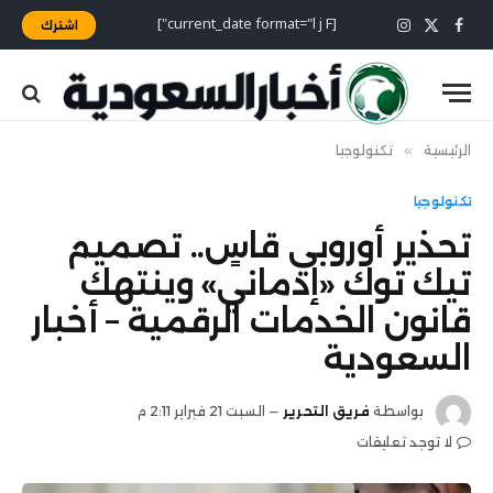
[current_date format="l j F"]
اشترك
X
فيسبوك
الانستغرام
(Twitter)
الرئيسية
»
تكنولوجيا
تكنولوجيا
تحذير أوروبي قاسٍ.. تصميم
تيك توك «إدماني» وينتهك
قانون الخدمات الرقمية – أخبار
السعودية
بواسطة
فريق التحرير
السبت 21 فبراير 2:11 م
لا توجد تعليقات