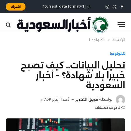
[current_date format="l j F"]
اشترك
X
فيسبوك
الانستغرام
(Twitter)
الرئيسية
»
تكنولوجيا
تكنولوجيا
تحليل البيانات.. كيف تصبح
خبيراً بلا شهادة؟ – أخبار
السعودية
بواسطة
فريق التحرير
الأحد 11 يناير 7:59 م
لا توجد تعليقات