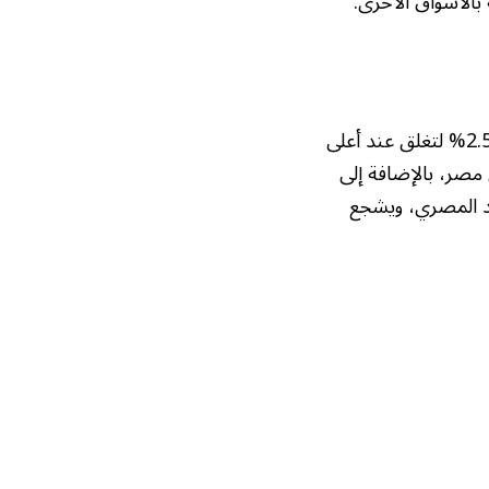
خارج منطقة الخليج، برزت البورصة المصرية كأفضل الأسواق أداءً، حيث قفزت بنسبة 2.5% لتغلق عند أعلى
 مصر، بالإضافة إلى
صاد المصري، ويشجع