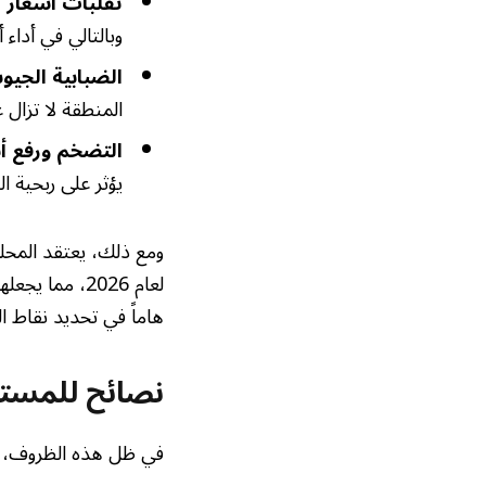
تقلبات أسعار ا
وبالتالي في أداء
الضبابية الجيو
المنطقة لا تزال 
التضخم ورفع أس
يؤثر على ربحية ا
لعام 2026، مما يجعلها وجهة جذابة للمستثمرين على المدى الطويل.
هاماً في تحديد نقاط ا
نصائح للمستث
في ظل هذه الظروف، ين