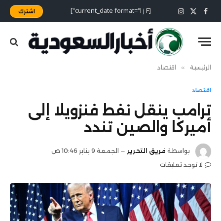
[current_date format="l j F"]
اشترك
X
فيسبوك
الانستغرام
(Twitter)
الرئيسية
»
اقتصاد
اقتصاد
ترامب ينقل نفط فنزويلا إلى
أميركا والصين تندد
بواسطة
فريق التحرير
الجمعة 9 يناير 10:46 ص
لا توجد تعليقات