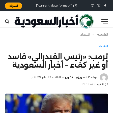
[current_date format="l j F"]
اشترك
X
فيسبوك
الانستغرام
(Twitter)
الرئيسية
»
اقتصاد
اقتصاد
ترمب: «رئيس الفيدرالي» فاسد
أو غير كفء – أخبار السعودية
بواسطة
فريق التحرير
الثلاثاء 13 يناير 6:29 م
لا توجد تعليقات