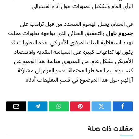
الرأي العام وتشكيل تصورات حول أداء الفيدرالي.
في الختام، يمثل الهجوم المتجدد من قبل ترامب على
جيروم باول
والتحقيق الجنائي الذي يواجهه تطورات مقلقة
تهدد استقلالية البنك المركزي الأمريكي. هذه التطورات قد
يكون لها تداعيات كبيرة على السياسة النقدية والاقتصاد
الأمريكي بشكل عام. من الضروري متابعة هذا الوضع عن
كثب وتقييم المخاطر المحتملة. ندعو القراء إلى مشاركة
آرائهم حول هذا الموضوع في قسم التعليقات أدناه.
فيسبوك
تويتر
بينتيريست
واتساب
تيلقرام
البريد
الإلكترو
مقالات ذات صلة