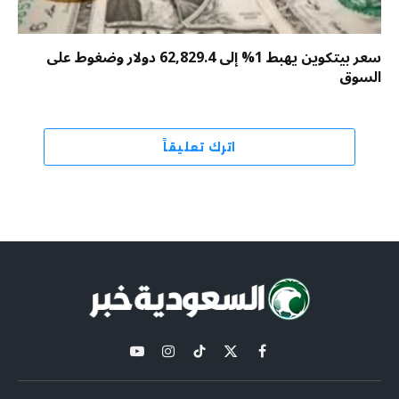
سعر بيتكوين يهبط 1% إلى 62,829.4 دولار وضغوط على
السوق
اترك تعليقاً
X
فيسبوك
تيكتوك
الانستغرام
يوتيوب
(Twitter)