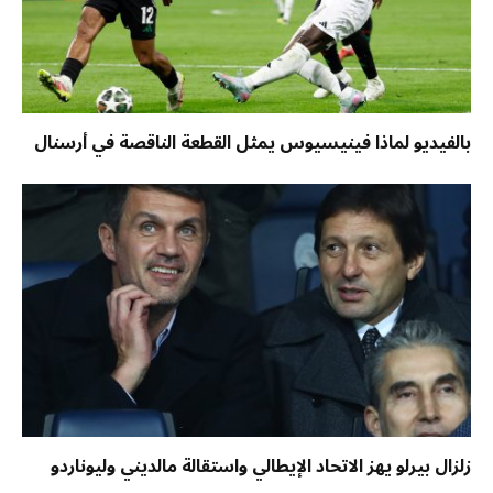
بالفيديو لماذا فينيسيوس يمثل القطعة الناقصة في أرسنال
زلزال بيرلو يهز الاتحاد الإيطالي واستقالة مالديني وليوناردو