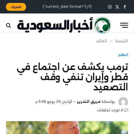
[current_date format="l j F"]
اشترك
X
فيسبوك
الانستغرام
(Twitter)
الرئيسية
»
العالم
العالم
ترمب يكشف عن اجتماع في
قطر وإيران تنفي وقف
التصعيد
بواسطة
فريق التحرير
الإثنين 29 يونيو 5:58 م
لا توجد تعليقات