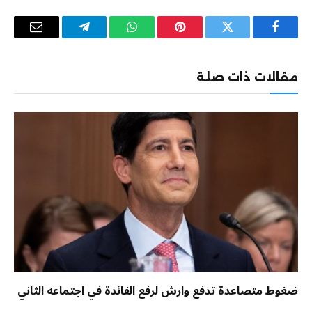
فيسبوك
تويتر
بينتيريست
واتساب
تيلقرام
البريد
الإلكترو
مقالات ذات صلة
ضغوط متصاعدة تدفع وارش لرفع الفائدة في اجتماعه الثاني