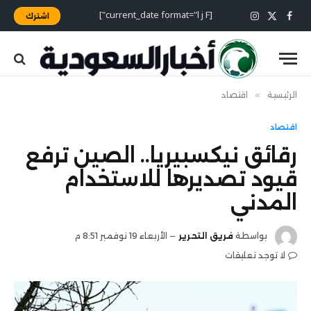
[current_date format="l j F"]
اشترك
X
فيسبوك
الانستغرام
(Twitter)
الرئيسية
»
اقتصاد
اقتصاد
رقائق نيكسبيريا.. الصين ترفع
قيود تصديرها للاستخدام
المدني
بواسطة
فريق التحرير
الأربعاء 19 نوفمبر 8:51 م
لا توجد تعليقات