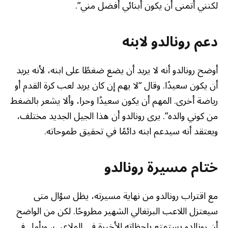
لكنني أتمنى أن يكون أبنائي أفضل مني”.
دعم رونالدو لابنه
أوضح رونالدو أنه لا يريد أن يضع ضغطًا على ابنه، لأنه يريد
أن يكون سعيدًا. وقال “لا يهم إن كان يريد لعب كرة القدم أو
رياضة أخرى. المهم أن يكون سعيدًا وحرا، وألا يشعر بالضغط
من كوني والده”. يرى رونالدو أن هذا الجيل الجديد مختلف،
ويعتقد أنه سيدعم ابنه دائمًا في تحقيق طموحاته.
ختام مسيرة رونالدو
مع اقتراب رونالدو من نهاية مسيرته، يظل سؤال متى
سيعتزل اللاعب البرتغالي الشهير مطروحًا. لكن من الواضح
أن رونالدو يستمتع بلحظاته الأخيرة في الملاعب، ويأمل في