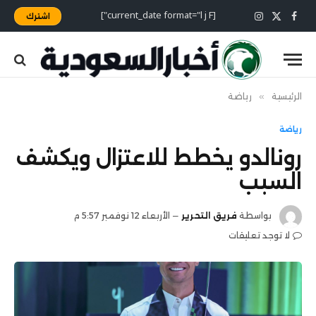
[current_date format="l j F"]
اشترك
X
فيسبوك
الانستغرام
(Twitter)
الرئيسية
»
رياضة
رياضة
رونالدو يخطط للاعتزال ويكشف
السبب
بواسطة
فريق التحرير
الأربعاء 12 نوفمبر 5:57 م
لا توجد تعليقات