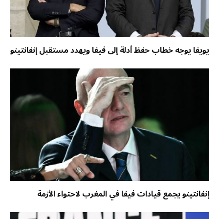
يويفا يوجه خطاب حفظ أدلة إلى فيفا ويهدد مستقبل إنفانتينو
إنفانتينو يجمع قيادات فيفا في المغرب لاحتواء الأزمة