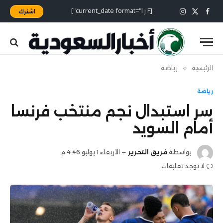
[current_date format="l j F"]
اشترك
X
فيسبوك
الانستغرام
(Twitter)
الرئيسية
»
رياضة
رياضة
سر استبدال نجم منتخب فرنسا
أمام السويد
بواسطة
فريق التحرير
الأربعاء 1 يوليو 4:46 م
لا توجد تعليقات