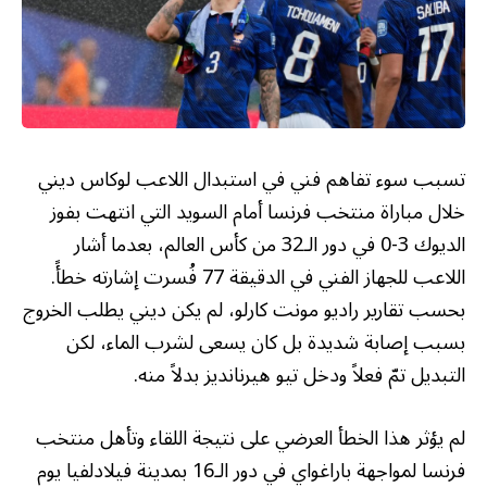
تسبب سوء تفاهم فني في استبدال اللاعب لوكاس ديني
خلال مباراة منتخب فرنسا أمام السويد التي انتهت بفوز
الديوك 3-0 في دور الـ32 من كأس العالم، بعدما أشار
اللاعب للجهاز الفني في الدقيقة 77 فُسرت إشارته خطأً.
بحسب تقارير راديو مونت كارلو، لم يكن ديني يطلب الخروج
بسبب إصابة شديدة بل كان يسعى لشرب الماء، لكن
التبديل تمّ فعلاً ودخل تيو هيرنانديز بدلاً منه.
لم يؤثر هذا الخطأ العرضي على نتيجة اللقاء وتأهل منتخب
فرنسا لمواجهة باراغواي في دور الـ16 بمدينة فيلادلفيا يوم