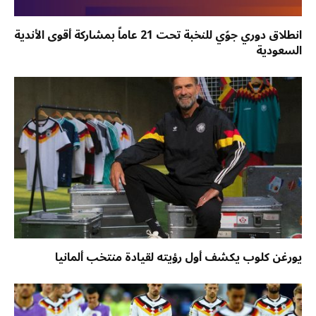
انطلاق دوري جوّي للنخبة تحت 21 عاماً بمشاركة أقوى الأندية
السعودية
يورغن كلوب يكشف أول رؤيته لقيادة منتخب ألمانيا