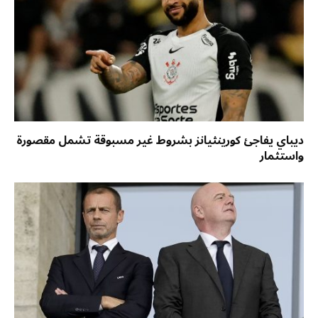
ديباي يفاجئ كورينثيانز بشروط غير مسبوقة تشمل مقصورة
واستثمار