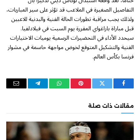
ختاماً، تُعد واقعة استبدال لوكاس ديني تذكيراً بأن
التفاصيل الصغيرة في الملاعب قد تؤثر على سير المباريات،
ولذلك يجب مراقبة تطورات الحالة الفنية والبدنية للاعبين
قبل مباراة باراغواي المقررة يوم السبت في فيلادلفيا.
سيحدد الأداء في التحضيرات الرسمية يوميات الاختيارات
الفنية والتشكيل المتوقع لخوض مواجهة حاسمة في مشوار
فرنسا بكأس العالم.
فيسبوك
تويتر
بينتيريست
واتساب
تيلقرام
البريد
الإلكترو
مقالات ذات صلة