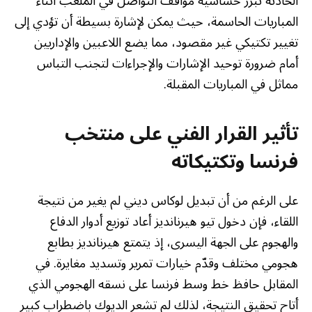
الحادثة تبرز حساسية مواقف التواصل في الملعب أثناء
المباريات الحاسمة، حيث يمكن لإشارة بسيطة أن تؤدي إلى
تغيير تكتيكي غير مقصود، مما يضع اللاعبين والإداريين
أمام ضرورة توحيد الإشارات والإجراءات لتجنب التباس
مماثل في المباريات المقبلة.
تأثير القرار الفني على منتخب
فرنسا وتكتيكاته
على الرغم من أن تبديل لوكاس ديني لم يغير من نتيجة
اللقاء، فإن دخول تيو هيرنانديز أعاد توزيع أدوار الدفاع
والهجوم على الجهة اليسرى، إذ يتمتع هيرنانديز بطابع
هجومي مختلف وقدّم خيارات تمرير وتسديد مغايرة. في
المقابل حافظ خط وسط فرنسا على نسقه الهجومي الذي
أتاح تحقيق النتيجة، لذلك لم تشعر الديوك باضطراب كبير