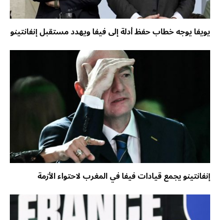
يويفا يوجه خطاب حفظ أدلة إلى فيفا ويهدد مستقبل إنفانتينو
إنفانتينو يجمع قيادات فيفا في المغرب لاحتواء الأزمة