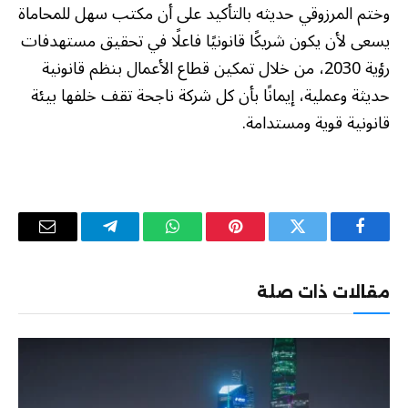
وختم المرزوقي حديثه بالتأكيد على أن مكتب سهل للمحاماة
يسعى لأن يكون شريكًا قانونيًا فاعلًا في تحقيق مستهدفات
رؤية 2030، من خلال تمكين قطاع الأعمال بنظم قانونية
حديثة وعملية، إيمانًا بأن كل شركة ناجحة تقف خلفها بيئة
قانونية قوية ومستدامة.
فيسبوك
تويتر
بينتيريست
واتساب
تيلقرام
البريد
الإلكترو
مقالات ذات صلة