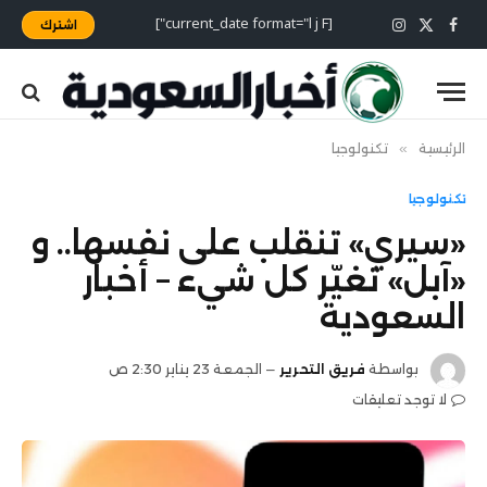
[current_date format="l j F"]
اشترك
X
فيسبوك
الانستغرام
(Twitter)
الرئيسية
»
تكنولوجيا
تكنولوجيا
«سيري» تنقلب على نفسها.. و
«آبل» تغيّر كل شيء – أخبار
السعودية
بواسطة
فريق التحرير
الجمعة 23 يناير 2:30 ص
لا توجد تعليقات