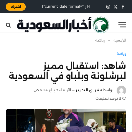
[current_date format="l j F"]
اشترك
X
فيسبوك
الانستغرام
(Twitter)
الرئيسية
»
رياضة
رياضة
شاهد: استقبال مميز
لبرشلونة وبلباو في السعودية
بواسطة
فريق التحرير
الأربعاء 7 يناير 6:24 ص
لا توجد تعليقات