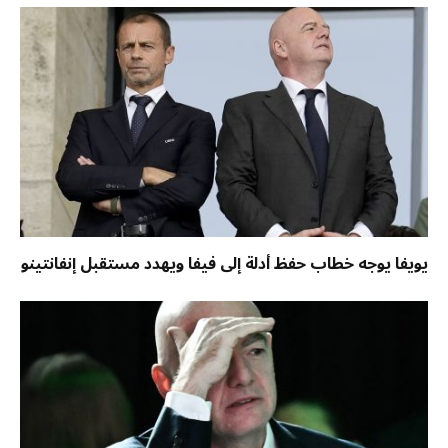
يويفا يوجه خطاب حفظ أدلة إلى فيفا ويهدد مستقبل إنفانتينو