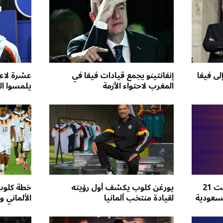
لى فيفا
إنفانتينو يجمع قيادات فيفا في
المغرب لاحتواء الأزمة
يلمسوا ال
انطلاق دوري جوّي للنخبة تحت 21
يورغن كلوب يكشف أول رؤيته
خطة كلوب 
السعودية
لقيادة منتخب ألمانيا
الألماني و