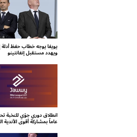
يويفا يوجه خطاب حفظ أدلة إ
ويهدد مستقبل إنفانتينو
عاماً بمشاركة أقوى الأندية 