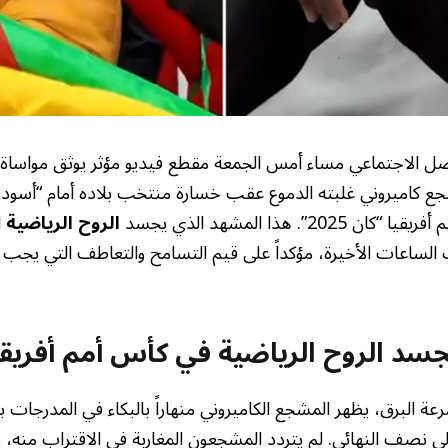
واصل الاجتماعي مساء أمس الجمعة مقطع فيديو مؤثر يوثق مواسا
شجع كاميروني غلبته الدموع عقب خسارة منتخب بلاده أمام “أسود
”. هذا المشهد الذي يجسد
الروح الرياضية
ا
الساعات الأخيرة، مؤكداً على قيم التسامح والتعاطف التي يجب 
سد الروح الرياضية في كأس أمم أفريقي
عة البرق، يظهر المشجع الكاميروني منهاراً بالبكاء في المدرجات بع
ى نصف النهائي. لم يتردد المشجعون المغاربة في الاقتراب منه،