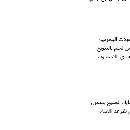
حولات الهجومية
ي تحلم بالتتويج
هيري اللامحدود،
هاية، الجميع يسعون
بقواعد اللعبة.