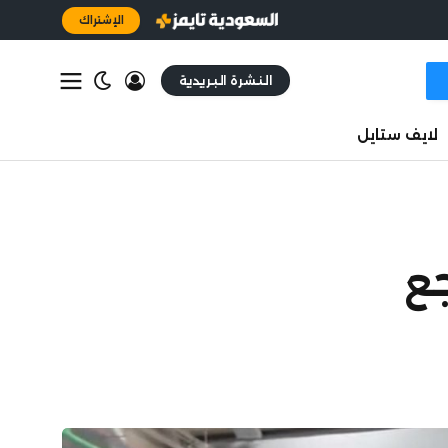
الإشتراك
النشرة البريدية
لايف ستايل
جع