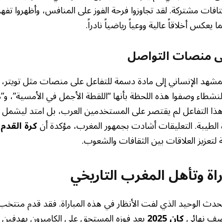
فات مشتركة. لقد تجاوزوا فرحة الفوز على المنافس، وأظهروا تفهما
يعكس أخلاقاً عالية ووعياً رياضياً نادراً.
ى منصات التواصل
مشهد الإنساني إلى مادة دسمة للتفاعل على منصات مثل تويتر، 
لنشطاء وصفوا هذه اللحظة بأنها “اللقطة الأجمل في الأمسية”، و
هذا التفاعل لم يقتصر على المستخدمين العرب، بل امتد ليشمل جم
ة الطيبة. التعليقات أشادت بجمهور المغرب، مؤكدة أن
كرة القدم
ل
تعزيز العلاقات بين الثقافات والشعوب.
اة وتأهل المغرب التاريخي
حدث الوحيد الذي لفت الأنظار في هذه المباراة. فقد قدم منتخب ال
نصف نهائي
كان 2025
بعد فوزه المستحق على الكاميرون بهدفين د