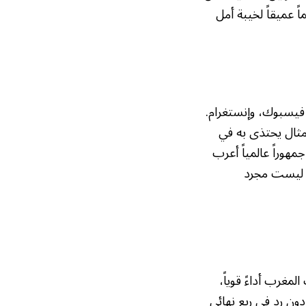
ً عميقاً لخيبة أمل
فيسبوك، وإنستغرام.
”مثال يحتذى به في
هوراً عالمياً أعرب
يست مجرد
مغرب أداءً قوياً،
ون رد في ربع نهائي