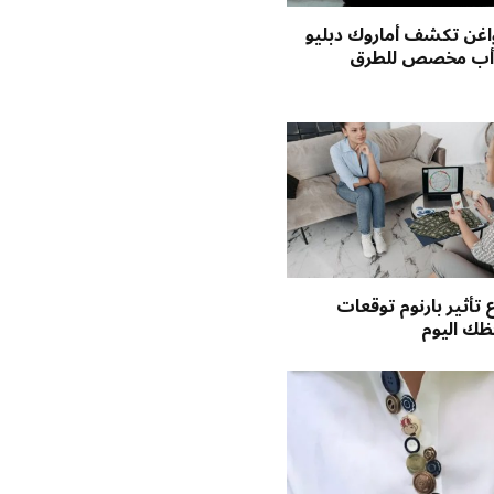
غن تكشف أماروك دبليو
يك أب مخصص للطرق
تأثير بارنوم توقعات
حظك اليوم