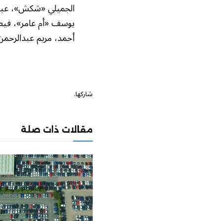
الجميلي «شكش»، عبدا
يوسف «أم عامر»، فيصل
أحمد، مريم عبدالرحمن
شاركها.
مقالات ذات صلة