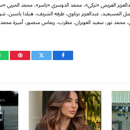
لعزيز الفريحي «تركي»، محمد الدوسري «ياسر»، محمد الحربي «س
 المسيعيد، عبدالعزيز برناوي، طرفه الشريف، هيلدا ياسين، شر
، محمد نور، سعيد العويران، مطرب، ريماس منصور، أميرة محمد، ب
فيسبوك
تويتر
بينتيريست