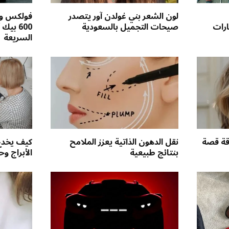
لون الشعر بني غولدن آور يتصدر
فولكس وا
رات
صيحات التجميل بالسعودية
600 ب
السريعة
قة قصة
نقل الدهون الذاتية يعزز الملامح
كيف يخدع 
بنتائج طبيعية
الأبراج و