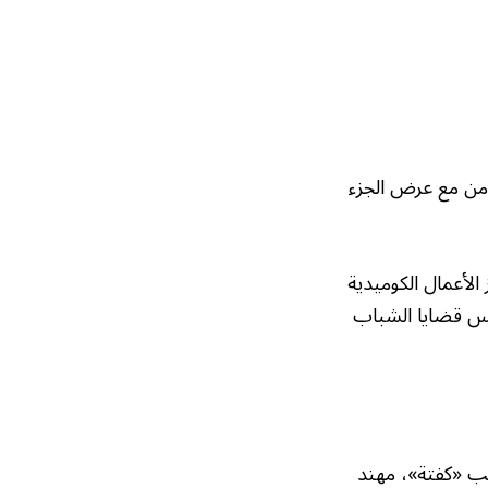
بومب في 3 إبريل القادم، بالتزامن مع عرض الجزء
الأعمال الكوميدية
مس قضايا الشباب
ب «كفتة»، مهند