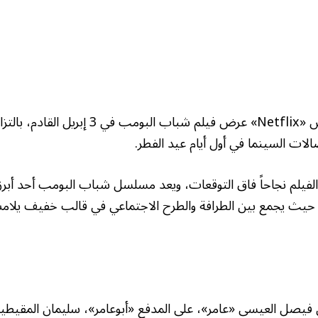
أعلنت منصة نتفليكس «Netflix» عرض فيلم شباب ال
الات السينما في أول أيام عيد الفطر.
لفيلم نجاحاً فاق التوقعات، ويعد مسلسل شباب البومب أحد أبرز 
حيث يجمع بين الطرافة والطرح الاجتماعي في قالب خفيف يلا
يصل العيسى «عامر»، على المدفع «أبوعامر»، سليمان المقيطي