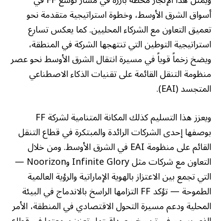
ويمثل هذا الإنجاز محطة بارزة في مسار توسع FF في
أسواق الشرق الأوسط، وخطوة استراتيجية متقدمة نحو
تعميق التعاون مع الشركاء المحليين. كما يعكس تسارع
استراتيجية التوطين التي تنتهجها الشركة في المنطقة،
ويضخ زخماً قوياً في مسيرة انتقال الشرق الأوسط نحو عصر
منظومة التنقل القائمة على تقنيات الذكاء الاصطناعي
المتجسد (EAI).
ويعزز هذا التسليم كذلك المكانة المتنامية لشركة FF
بوصفها إحدى الشركات الرائدة والمبتكرة في قطاع التنقل
القائم على منظومة EAI في الشرق الأوسط. ومن خلال
التعاون مع شركات مثل Infinite Glory وNoorizon —
التي تجمع بين الاعتزاز بالهوية الإماراتية والرؤية العالمية
الطموحة — تؤكد FF التزامها الراسخ بالاندماج في البيئة
المحلية ودعم مسيرة التحول الاقتصادي في المنطقة، الأمر
الذي يسهم في ترسيخ مصداقيتها وتعزيز سمعتها في قطاع