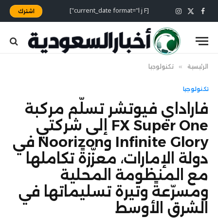
[current_date format="l j F"]
اشترك
X
فيسبوك
الانستغرام
(Twitter)
الرئيسية
»
تكنولوجيا
تكنولوجيا
فاراداي فيوتشر تسلّم مركبة
FX Super One إلى شركتي
Infinite Glory وNoorizon في
دولة الإمارات، معزّزةً تكاملها
مع المنظومة المحلية
ومسرّعةً وتيرة تسليماتها في
الشرق الأوسط