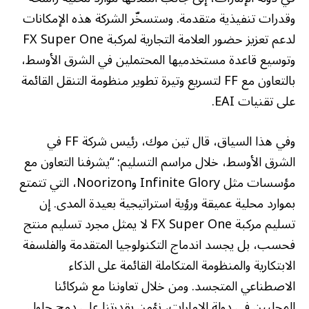
وقدرات تنفيذية متقدمة. وستسخّر الشركة هذه الإمكانات
لدعم تعزيز حضور العلامة التجارية لمركبة FX Super One
وتوسيع قاعدة مستخدميها المحتملين في الشرق الأوسط،
بالتعاون مع FF لتسريع وتيرة تطوير منظومة التنقل القائمة
على تقنيات EAI.
وفي هذا السياق، قال تين موك، رئيس شركة FF في
الشرق الأوسط، خلال مراسم التسليم: “يشرفنا التعاون مع
مؤسسات مثل Infinite Glory وNoorizon، التي تتمتع
بموارد محلية عميقة ورؤية استراتيجية بعيدة المدى. إن
تسليم مركبة FX Super One لا يمثل مجرد تسليم منتج
فحسب، بل يجسد اندماج التكنولوجيا المتقدمة والفلسفة
الابتكارية والمنظومة المتكاملة القائمة على الذكاء
الاصطناعي المتجسد. ومن خلال تعاوننا مع شركائنا
المحليين في دولة الإمارات، نؤمن بقدرتنا على دمج حلول