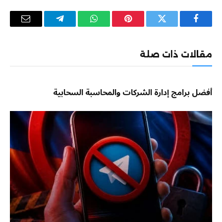
فيسبوك
تويتر
بينتيريست
واتساب
تيلقرام
البريد
الإلكترو
مقالات ذات صلة
أفضل برامج إدارة الشركات والمحاسبة السحابية