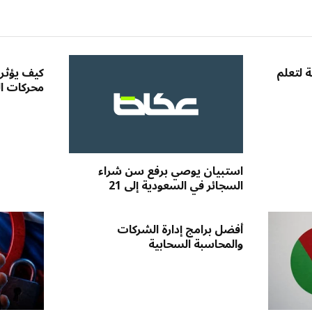
ة لتعلم
كيف يؤثر 
محركات ا
استبيان يوصي برفع سن شراء
السجائر في السعودية إلى 21
أفضل برامج إدارة الشركات
والمحاسبة السحابية