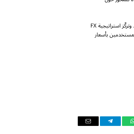
ويجسد الطراز الرائد للشركة FF 91 رؤيتها في الجمع بين الفخامة، والابتكار، والأداء الفائق. وتركّز استراتيجية FX
لمستخدمين بأسعار
واتساب
تيلقرام
البريد