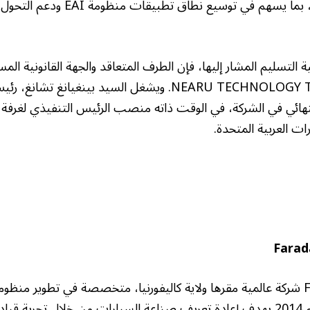
تطوير مشترك معمقة، بما يسهم في توسيع ن
ة التسليم المشار إليها، فإن الطرف المتعاقد والجهة القانونية ال
شركة NEARU TECHNOLOGY TRADING LLC. ويشغل السيد بينغيانغ
هائي في الشركة، في الوقت ذاته منصب الرئيس التنفيذي لغرفة ال
ات العربية المتحدة.
Farad
تُعد Faraday Future شركة عالمية مقرها ولاية كاليفورنيا، متخصصة في تطوير من
الكهربائي. تأسست عام 2014 بهدف إعادة تعريف صناعة السيارات من خلال تجربة