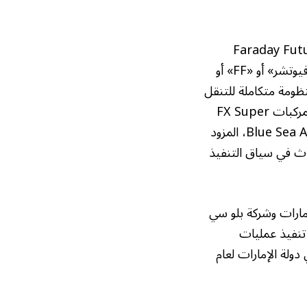
 شركة Faraday Future
Intelligent Electric Inc. (المدرجة في بورصة ناسداك تحت الرمز: FFAI) («فاراداي فيوتشر» أو «FF» أو
نظومة متكاملة للتنقل
الذكي الكهربائي المشترك، عن تنظيم حفل تسليم ضمن إطار مبادرة التطوير المشترك لمركبات FX Super
One لكل من غرفة التجارة العامة الصينية في دولة الإمارات العربية المتحدة وشركة Blue Sea Auto، المزود
دث في سياق التنفيذ
ينية في الإمارات وشركة بلو سي
 تنفيذ عمليات
ولة الإمارات لعام