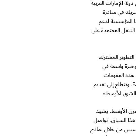
دولة الإمارات العربية
 مشاركتنا كشريك في مبادرة
ية ومواردنا المؤسسية لدعم
التنقل المعتمدة على
لانضمام إلى مبادرة التطوير المشترك
يع، وخبرة واسعة في
ل هذه المقومات
مجتمعةً تكاملًا استراتيجيًا متينًا مع ريادة فاراداي فيوتشر في مجال ابتكارات منظومة EAI. ونتطلع إلى تقديم
الشرق الأوسط».
شرق الأوسط، يشهد
ي هذا السياق، تواصل
ئيسيين من خلال نماذج