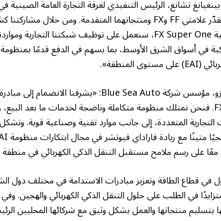
ينغيانغ تشانغ، الرئيس التنفيذي لغرفة التجارة العامة الصينية في 
المتحدة، قائلًا: «نحن نُقدّر علامتي FF وFX ومنتجاتهما المتقدمة. ومن خلال
التطوير المشترك لمركبة FX Super One، سنعمل على توظيف شبكتنا التجار
بة في أسواق الشرق الأوسط، بما يسهم في الدفع قدمًا بمنظومة 
ى المنطقة».
من جانبه، قال ديفيد زو، مؤسس شركة Blue Sea Auto: «يشرفنا ا
لمركبة FX Super One. فنحن نمتلك منظومة متكاملة وناضجة لخدمات ما بعد الب
 التجارية المتعددة، إلى جانب موارد تقنية وصناعية قوية. وتشك
عًا على رسم ملامح مستقبل التنقل الذكي الكهربائي في منطقة 
ل في قطاع الطاقة وتعزيز مبادرات الاستدامة في مختلف دول ال
متزايدًا في الطلب على حلول التنقل الذكي الكهربائي والهجين. وف
ها بتسليم منتجاتها والعمل بشكل وثيق مع شركائها المحليين الر