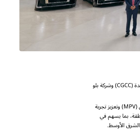
تم تسليم المركبات إلى غرفة التجارة العامة الصينية في دولة الإمارات العربية المتحدة (CGCC) وشركة بلو
ستواصل الشركة تطوير مركبة FX Super One من فئة المركبات متعددة الأغراض (MPV) وتعزيز تجربة
طقة، بما يسهم في