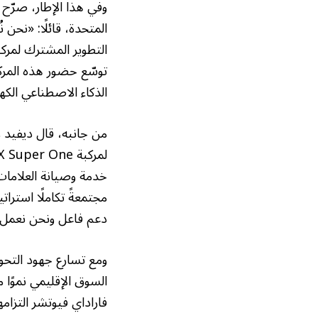
وفي هذا الإطار، صرّح ب
توسّع حضور هذه المرك
الذكاء الاصطناعي الكهربائي (EAI) على مستو
خدمة وصيانة العلامات
دعم فاعل ونحن نعمل م
ومع تسارع جهود التحو
السوق الإقليمي نموًا 
فاراداي فيوتشر التزام