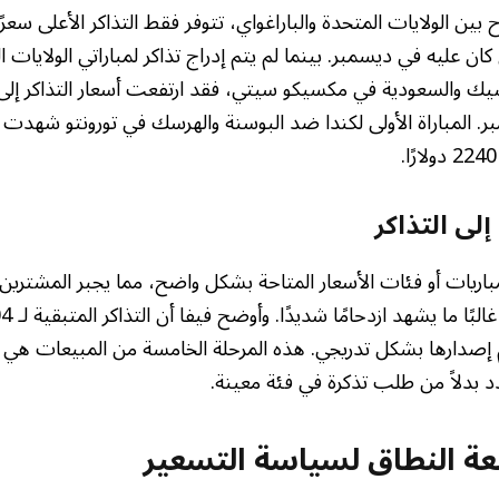
ان عليه في ديسمبر. بينما لم يتم إدراج تذاكر لمباراتي الولايات 
يسمبر. المباراة الأولى لكندا ضد البوسنة والهرسك في تورونتو شهدت أي
لى التذاكر
اريات أو فئات الأسعار المتاحة بشكل واضح، مما يجبر المشتري
إصدارها بشكل تدريجي. هذه المرحلة الخامسة من المبيعات هي ال
د بدلاً من طلب تذكرة في فئة معينة.
عة النطاق لسياسة التسعير