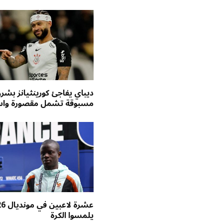
ديباي يفاجئ كورينثيانز بشر
مسبوقة تشمل مقصورة واس
يلمسوا الكرة