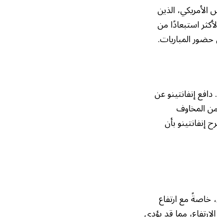
مقراطيًا في الكونغرس الأمريكي، الذين
أكثر استبعادًا من
 حضور المباريات.
ن البائع والمشتري. دافع إنفانتينو عن
 من المخاوف
 إنفانتينو بأن
خاصةً مع ارتفاع
لارتفاع، مما قد يؤدي