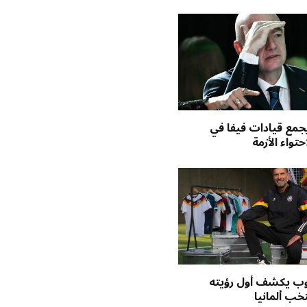
 يجمع قيادات فيفا في
تواء الأزمة
وب يكشف أول رؤيته
تخب ألمانيا