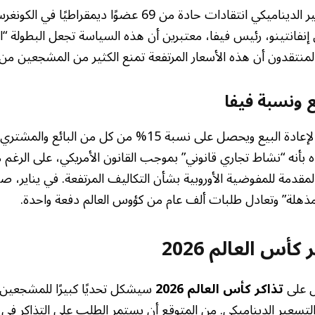
واجهت سياسة التسعير الديناميكي انتقادات حادة من 69 عضوًا دي
 إنفانتينو، رئيس فيفا، معتبرين أن هذه السياسة تجعل البطولة “ال
ى المنتقدون أن هذه الأسعار المرتفعة تمنع الكثير من المشجعين من
 ونسبة فيفا
يدير فيفا سوقًا خاصة لإعادة البيع ويحصل على نسبة 15% من كل م
اه بأنه “نشاط تجاري قانوني” بموجب القانون الأمريكي، على الرغم
لمقدمة للمفوضية الأوروبية بشأن التكاليف المرتفعة. في يناير، صرح
مذهلة” وتعادل طلبات ألف عام من كؤوس العالم دفعة واحدة.
 كأس العالم 2026
ل على
تذاكر كأس العالم 2026
سيشكل تحديًا كبيرًا للمشجعين، 
لتسعير الديناميكي. من المتوقع أن يستمر الطلب على التذاكر في ا