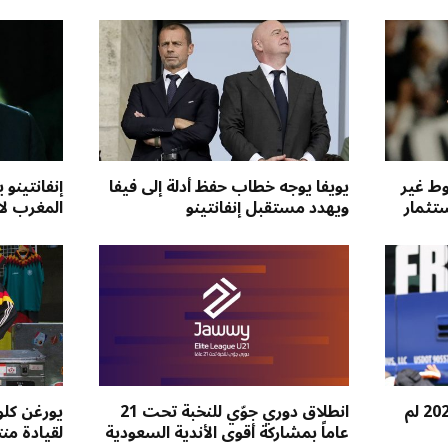
وط غير
يويفا يوجه خطاب حفظ أدلة إلى فيفا
إنفانتينو
تثمار
ويهدد مستقبل إنفانتينو
المغرب لاح
عشرة لاعبين في مونديال 2026 لم
انطلاق دوري جوّي للنخبة تحت 21
يورغن كل
عاماً بمشاركة أقوى الأندية السعودية
لقيادة من