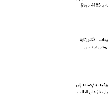
7380 دولارًا بدلاً من 5575 دولارًا، بينما ارتفعت تذاكر الفئة الثالثة إلى 5785 دولارًا مقارنة بـ 4185 دولارًا
أصل 72 مباراة في دور المجموعات. الأكثر إثارة
معروض يزيد من
ناميكي لتذاكر البطولة التي تستضيفها 11 مدينة أمريكية، بالإضافة إلى
ر بناءً على الطلب