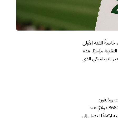
 خاصةً للفئة الأولى
تقنية مؤخرًا. هذه
ير الديناميكي الذي
 روذرفورد
بنيوجيرسي في 19 يوليو/تموز، إلى 10990 دولارًا أمريكيًا. هذا الارتفاع يأتي مقارنة بسعر 8680 دولارًا عند
ة ارتفاعًا لتصل إلى