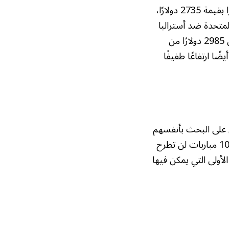
بالنسبة لمباراة الافتتاح بين الولايات المتحدة والباراغواي، تتوفر فقط التذاكر الأعلى سعرًا بقيمة 2735 دولارًا،
المتحدة ضد أستراليا
وتركيا. أما مباراة المكسيك والسعودية في مكسيكو سيتي، فقد ارتفعت أسعار التذاكر إلى 2985 دولارًا من
ضًا ارتفاعًا طفيفًا
ن على البحث بأنفسهم
عبر موقع التذاكر الذي غالبًا ما يشهد ازدحامًا شديدًا. وأوضح فيفا أن التذاكر المتبقية لـ 104 مباريات لن تطرح
أولى التي يمكن فيها