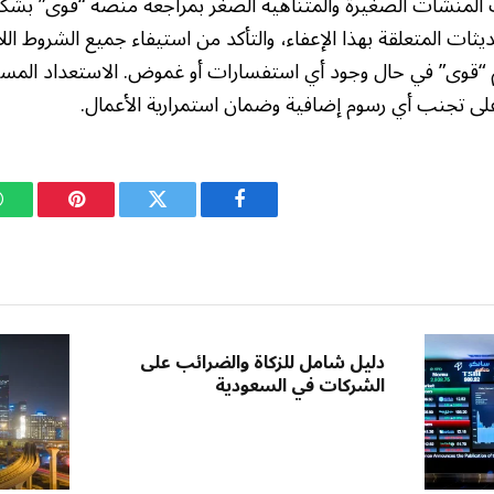
المنشآت الصغيرة والمتناهية الصغر بمراجعة منصة “قوى” بشكل
ثات المتعلقة بهذا الإعفاء، والتأكد من استيفاء جميع الشروط الل
“قوى” في حال وجود أي استفسارات أو غموض. الاستعداد المسبق
لى تجنب أي رسوم إضافية وضمان استمرارية الأعمال.
فيسبوك
تويتر
بينتيريست
دليل شامل للزكاة والضرائب على
الشركات في السعودية