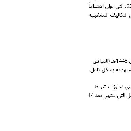
والمتناهية الصغر، وتشجيع توظيف السعوديين فيها. يأتي هذا في إطار رؤية المملكة 2030، التي تولي اهتماماً
ن التكاليف التشغيلية
أوضحت “قوى” أن الإعفاء لن يستمر إلى أجل غير مسمى. فقد تم تحديد تاريخ 14 شعبان 1448هـ (الموافق
التي تجاوزت شروط
الاستفادة، ستدفع الرسوم المستحقة على جميع العاملين لديها. كما أن تجديد رخص العمل التي تنتهي بعد 14