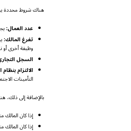
هناك شروط محددة يج
عدد العمال:
يجب أ
تفرغ المالك:
يج
وظيفة أخرى أو ن
السجل التجاري
الالتزام بنظام ا
التأمينات الاجتما
بالإضافة إلى ذلك، هن
إذا كان المالك متفرغاً للعم
إذا كان المالك م