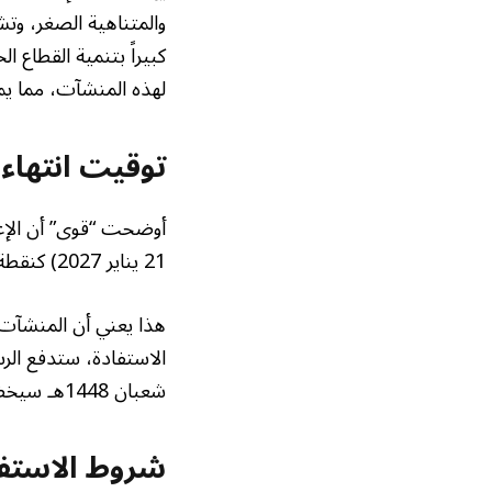
كبيراً بتنمية القطاع ا
لهذه المنشآت، مما يمك
توقيت انتهاء 
21 يناير 2027) كنقطة تحول. بعد هذا التاريخ، ستُفرض رسوم العمالة على المنشآت المستهدفة بشكل كامل.
هذا يعني أن المنشآت 
شعبان 1448هـ سيخضع للرسوم الكاملة.
شروط الاستفا