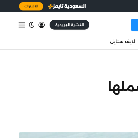
الإشتراك
النشرة البريدية
لايف ستايل
ملها