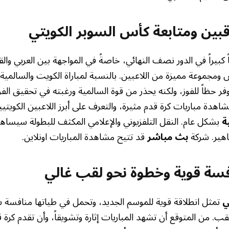
قبين ومتابعة
كأس السوبر الكويتي
ً كبيراً في الدور نصف النهائي، خاصةً في المواجهة بين العربي و
 ومجموعة مميزة من اللاعبين. بالنسبة لمباراة الكويت والسالمية
فر حظاً للفوز، ولكنه يحذر من قوة السالمية ورغبته في تحقيق ال
اهدة مباريات كرة قدم مثيرة، والتعرف على أبرز اللاعبين الكويتيي
ة
بشكل عام. النقل التلفزيوني والإعلامي المكثف للبطولة سيساهم
اهير. شركة
بث مباشر
قد تتيح مشاهدة المباريات اونلاين.
فسة قوية وخطوة نحو لقب غالي
ي
تمثل انطلاقة قوية للموسم الجديد، وتحمل في طياتها منافسة ش
ب. من المتوقع أن تشهد المباريات إثارة وتشويقاً، وأن تقدم كرة 