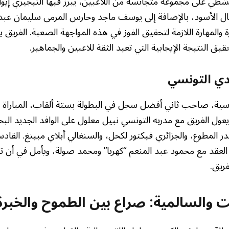
طي على مجموعة متجانسة من اللاعبين، يبرز فيها النيجيري إيوالا
مال الأسود، بالإضافة إلى يوسف ماجد وحارس المرمى سليمان عبد 
 والمهارة اللازمة لتحقيق الفوز في هذه المواجهة الصعبة. الفريق
يق النتيجة الإيجابية التي تعيد الثقة للاعبين والجماهير.
دي التونسي
سية، صاحب ثاني أفضل سجل في البطولة بستة ألقاب، المباراة ب
عول الفريق مع مدربه التونسي نبيل معلول على الوافد الجديد الب
ر المطوع، والجزائري فيكتور لكحل، والسنغالي أبلاي مبينغ. القادس
لعقد مع محمود عبد المنعم “كهربا” ومحمد صولة، ويأمل في أن ت
فريق.
ت والسالمية: صراع بين الطموح والخبرة