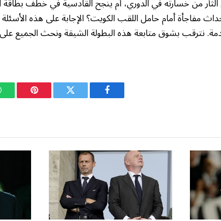
الثأر من خسارته في الدوري، أم ينجح القادسية في خطف بطاقة ا
داث مفاجأة أمام حامل اللقب الكويت؟ الإجابة على هذه الأسئلة
لقادمة. نترقب بشوق متابعة هذه البطولة الشيقة ونحث الجميع عل
فيسبوك
تويتر
بينتيريست