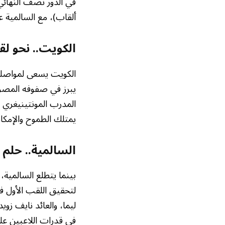
ألقاب)، مع السالمية ع
الكويت.. نحو ل
يبرز في صفوفه المصر
المدرب المونتينيغري ن
يمتلك الطموح والإمكاني
السالمية.. حلم 
بينما يتطلع السالمية،
لتحقيق اللقب الأول في 
ليما، والعائد نايف زو
في قدرات اللاعبين على