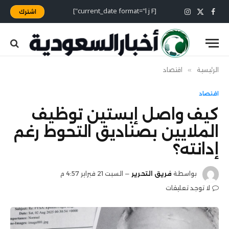
[current_date format="l j F"]
اشترك
X
فيسبوك
الانستغرام
(Twitter)
الرئيسية
»
اقتصاد
اقتصاد
كيف واصل إبستين توظيف
الملايين بصناديق التحوط رغم
إدانته؟
بواسطة
فريق التحرير
السبت 21 فبراير 4:57 م
لا توجد تعليقات