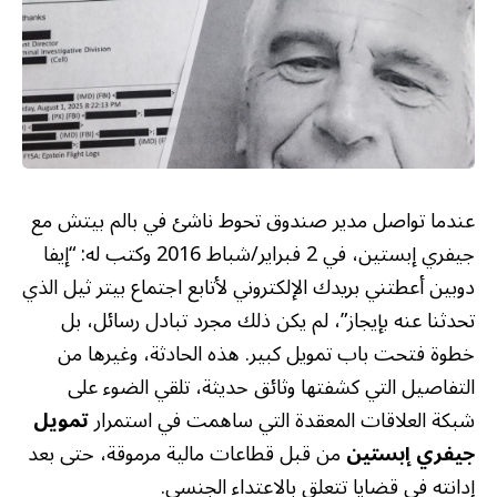
عندما تواصل مدير صندوق تحوط ناشئ في بالم بيتش مع
جيفري إبستين، في 2 فبراير/شباط 2016 وكتب له: “إيفا
دوبين أعطتني بريدك الإلكتروني لأتابع اجتماع بيتر ثيل الذي
تحدثنا عنه بإيجاز”، لم يكن ذلك مجرد تبادل رسائل، بل
خطوة فتحت باب تمويل كبير. هذه الحادثة، وغيرها من
التفاصيل التي كشفتها وثائق حديثة، تلقي الضوء على
شبكة العلاقات المعقدة التي ساهمت في استمرار
تمويل
جيفري إبستين
من قبل قطاعات مالية مرموقة، حتى بعد
إدانته في قضايا تتعلق بالاعتداء الجنسي.