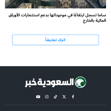
ساما تسجل ارتفاعًا في موجوداتها بدعم استثمارات الأوراق
المالية بالخارج
اترك تعليقاً
X
فيسبوك
تيكتوك
الانستغرام
يوتيوب
(Twitter)