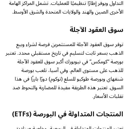
التداول ويوفر إطارًا تنظيميًا للعمليات. تشمل المراكز الهامة
الأخرى الصين والهند والولايات المتحدة والشرق الأوسط.
سوق العقود الآجلة
توفر سوق العقود الآجلة للمستثمرين فرصة لشراء وبيع
الذهب بسعر ثابت لتسليم في تاريخ مستقبلي محدد. تعتبر
بورصة “كومكس” في نيويورك أكبر سوق للعقود الآجلة
للذهب على مستوى العالم. وفي آسيا، تلعب بورصة
شنغهاي وبورصة طوكيو للسلع (توكوم) دورًا بارزًا في هذا
السوق. تعتبر هذه الطريقة مفيدة للمضاربة والتحوط ضد
تقلبات الأسعار.
المنتجات المتداولة في البورصة (ETFs)
تعتبر المنتجات المتداولة في البورصة، وخاصة صناديق