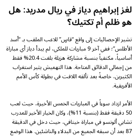
لغز إبراهيم دياز في ريال مدريد: هل
هو ظلم أم تكتيك؟
تشير الإحصائيات إلى واقع “قاسٍ” للاعب الملقب بـ “أسد
الأطلس”؛ ففي آخر 9 مباريات للملكي، لم يبدأ دياز أي مباراة
أساسياً، مكتفياً بنسبة مشاركة هزيلة بلغت 20.4% فقط
من إجمالي الدقائق المتاحة. هذا التهميش يثير استغراب
الكثيرين، خاصةً بعد تألقه اللافت في بطولة كأس الأمم
الأفريقية.
الأمر ازداد سوءاً في المباريات الخمس الأخيرة، حيث لعب
50 دقيقة فقط (بنسبة 11%)، وكان الخيار الأخير للمدرب
تشابي ألونسو في مباراة خيتافي، حيث دخل في الدقيقة
87 بعد أن سبقه الجميع من البدلاء والناشئين. هذا الوضع