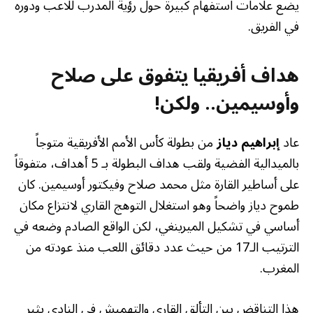
يضع علامات استفهام كبيرة حول رؤية المدرب للاعب ودوره
في الفريق.
هداف أفريقيا يتفوق على صلاح
وأوسيمين.. ولكن!
عاد
إبراهيم دياز
من بطولة كأس الأمم الأفريقية متوجاً
بالميدالية الفضية ولقب هداف البطولة بـ 5 أهداف، متفوقاً
على أساطير القارة مثل محمد صلاح وفيكتور أوسيمين. كان
طموح دياز واضحاً وهو استغلال التوهج القاري لانتزاع مكان
أساسي في تشكيل الميرينغي، لكن الواقع الصادم وضعه في
الترتيب الـ17 من حيث عدد دقائق اللعب منذ عودته من
المغرب.
هذا التناقض بين التألق القاري والتهميش في النادي يثير