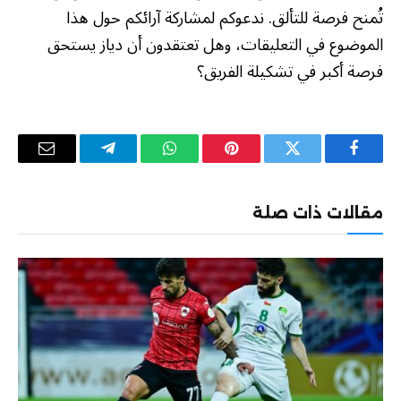
تُمنح فرصة للتألق. ندعوكم لمشاركة آرائكم حول هذا
الموضوع في التعليقات، وهل تعتقدون أن دياز يستحق
فرصة أكبر في تشكيلة الفريق؟
فيسبوك
تويتر
بينتيريست
واتساب
تيلقرام
البريد
الإلكترو
مقالات ذات صلة