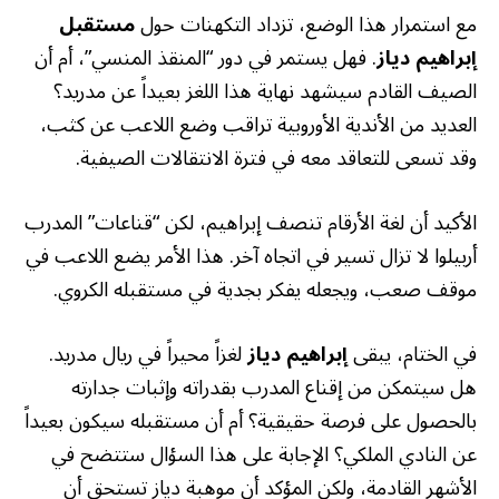
مع استمرار هذا الوضع، تزداد التكهنات حول
مستقبل
إبراهيم دياز
. فهل يستمر في دور “المنقذ المنسي”، أم أن
الصيف القادم سيشهد نهاية هذا اللغز بعيداً عن مدريد؟
العديد من الأندية الأوروبية تراقب وضع اللاعب عن كثب،
وقد تسعى للتعاقد معه في فترة الانتقالات الصيفية.
الأكيد أن لغة الأرقام تنصف إبراهيم، لكن “قناعات” المدرب
أربيلوا لا تزال تسير في اتجاه آخر. هذا الأمر يضع اللاعب في
موقف صعب، ويجعله يفكر بجدية في مستقبله الكروي.
في الختام، يبقى
إبراهيم دياز
لغزاً محيراً في ريال مدريد.
هل سيتمكن من إقناع المدرب بقدراته وإثبات جدارته
بالحصول على فرصة حقيقية؟ أم أن مستقبله سيكون بعيداً
عن النادي الملكي؟ الإجابة على هذا السؤال ستتضح في
الأشهر القادمة، ولكن المؤكد أن موهبة دياز تستحق أن