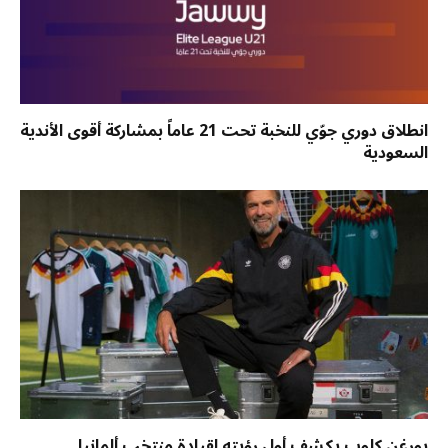
انطلاق دوري جوّي للنخبة تحت 21 عاماً بمشاركة أقوى الأندية
السعودية
يورغن كلوب يكشف أول رؤيته لقيادة منتخب ألمانيا