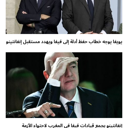
يويفا يوجه خطاب حفظ أدلة إلى فيفا ويهدد مستقبل إنفانتينو
إنفانتينو يجمع قيادات فيفا في المغرب لاحتواء الأزمة