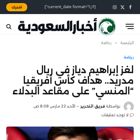
[current_date format="l j F"]
اشترك
X
فيسبوك
الانستغرام
(Twitter)
الرئيسية
»
رياضة
رياضة
لغز إبراهيم دياز في ريال
مدريد.. هداف كأس أفريقيا
“المنسي” على مقاعد البدلاء
بواسطة
فريق التحرير
الأحد 22 مارس 8:08 ص
لا توجد تعليقات