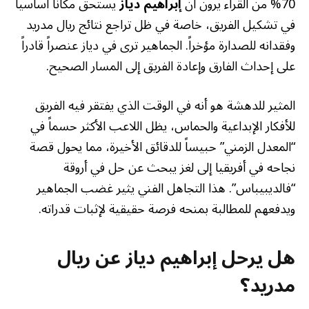
70% من القراء يرون أن
إبراهيم دياز
يستحق مكاناً أساسياً
في تشكيل الفريق، خاصة في ظل تراجع نتائج ريال مدريد
وفقدانه للصدارة مؤخراً. الجماهير ترى في دياز عنصراً قادراً
على إحداث الفارق وإعادة الفريق إلى المسار الصحيح.
المثير للدهشة هو أنه في الوقت الذي يفتقر فيه الفريق
للأفكار الإبداعية والحماس، يظل اللاعب الأكثر حسماً في
“المعدل الزمني” حبيساً للدقائق الأخيرة، مما يحول قصة
نجاحه في أفريقيا إلى لغز يبحث عن حل في أروقة
“فالديبيباس”. هذا التجاهل الفني يثير غضب الجماهير
ويدفعهم للمطالبة بمنحه فرصة حقيقية لإثبات قدراته.
هل يرحل إبراهيم دياز عن ريال
مدريد؟