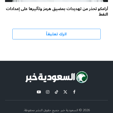
أرامكو تحذر من تهديدات بمضيق هرمز وتأثيرها على إمدادات
النفط
اترك تعليقاً
X
فيسبوك
تيكتوك
الانستغرام
يوتيوب
(Twitter)
2026 © السعودية خبر. جميع حقوق النشر محفوظة.