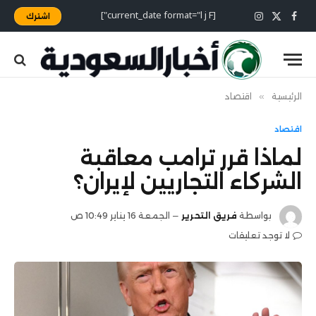
[current_date format="l j F"]
اشترك
X
فيسبوك
الانستغرام
(Twitter)
الرئيسية
»
اقتصاد
اقتصاد
لماذا قرر ترامب معاقبة
الشركاء التجاريين لإيران؟
بواسطة
فريق التحرير
الجمعة 16 يناير 10:49 ص
لا توجد تعليقات