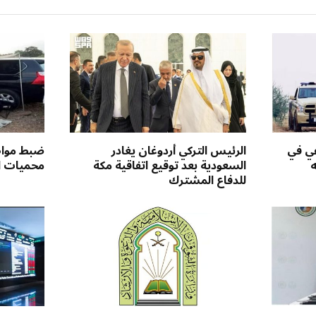
عي في
الرئيس التركي أردوغان يغادر
ضبط مواطن
ه
السعودية بعد توقيع اتفاقية مكة
محميات ال
للدفاع المشترك