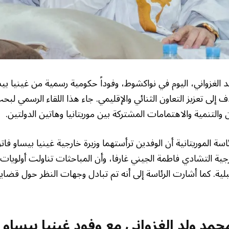
 الغزواني، اليوم في نواكشوط، وفوداً حكومية رسمية من غينيا ب
إلى تعزيز التعاون الثنائي والإقليمي. جاء هذا اللقاء الرسمي لبحث
والتنمية والاهتمامات المشتركة بين موريتانيا وهاتين الدولتين.
سة الموريتانية أن الوفدين ترأستهما وزيرة خارجية غينيا بيساو فاتو م
ارجية التشادي فاطمة الجيني غارفا، وأن المباحثات تناولت أولويات
ية. كما أشارت الرئاسة إلى أنه تم تبادل وجهات النظر حول قضاي
حمد ولد الغزواني مع وفود غينيا بيساو 