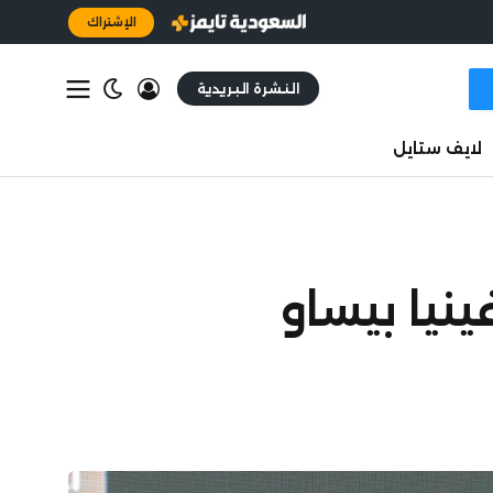
الإشتراك
النشرة البريدية
لايف ستايل
نيا بيساو