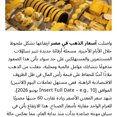
واصلت
أسعار الذهب في مصر
ارتفاعها بشكل ملحوظ
خلال الأيام الأخيرة، مسجلةً أرقامًا جديدة تثير تساؤلات
المستثمرين والمستهلكين على حد سواء. يأتي هذا الصعود
مدفوعًا بتشابك عوامل عالمية ومحلية، جعلت من الذهب
ملاذًا آمنًا للحفاظ على قيمة رأس المال في ظل الظروف
الاقتصادية الراهنة. ففي مستهل تعاملات اليوم (الاثنين)
الموافق [Insert Full Date – e.g., 10 يونيو 2026]،
شهد سعر المعدن الأصفر زيادة تقارب 60 جنيهًا مصريًا
للغرام الواحد مقارنة بأسعار الصباح. هذا الارتفاع يأتي في
سياق موجة صاعدة بدأت منذ بداية العام، مما يعكس حالة