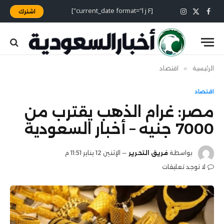
[current_date format="l j F"]
اشترك
X
فيسبوك
الانستغرام
(Twitter)
الرئيسية
»
اقتصاد
اقتصاد
مصر: غرام الذهب يقترب من
7000 جنيه – أخبار السعودية
بواسطة
فريق التحرير
الإثنين 12 يناير 11:51 م
لا توجد تعليقات