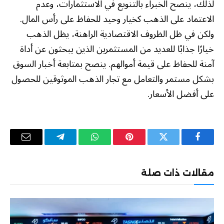
لذلك، ينصح الخبراء بالتنويع في الاستثمارات، وعدم
الاعتماد على الذهب كخيار وحيد للحفاظ على رأس المال.
ولكن في ظل الظروف الاقتصادية الراهنة، يظل الذهب
خيارًا جذابًا للعديد من المستثمرين الذين يبحثون عن أداة
آمنة للحفاظ على قيمة أموالهم. ينصح بمتابعة أخبار السوق
بشكل مستمر والتعامل مع تجار الذهب الموثوقين للحصول
على أفضل الأسعار.
فيسبوك
تويتر
بينتيريست
واتساب
تيلقرام
البريد
الإلكترو
مقالات ذات صلة