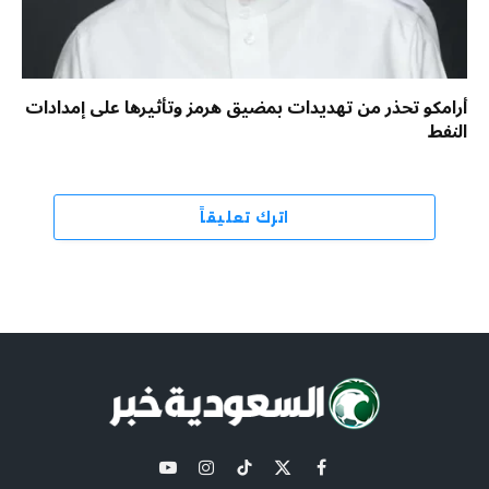
أرامكو تحذر من تهديدات بمضيق هرمز وتأثيرها على إمدادات
النفط
اترك تعليقاً
X
فيسبوك
تيكتوك
الانستغرام
يوتيوب