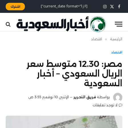
[current_date format="l j F"]
اشترك
X
فيسبوك
الانستغرام
(Twitter)
الرئيسية
»
اقتصاد
اقتصاد
مصر: 12.30 متوسط سعر
الريال السعودي – أخبار
السعودية
بواسطة
فريق التحرير
الإثنين 10 نوفمبر 3:55 ص
لا توجد تعليقات