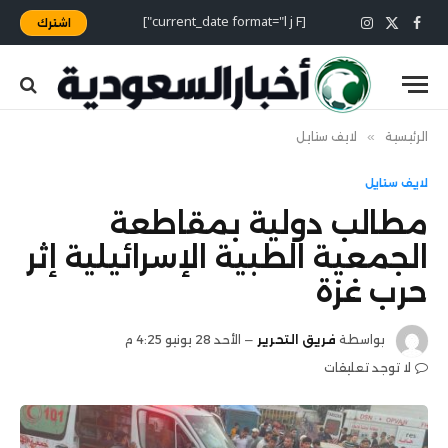
[current_date format="l j F"]
اشترك
X
فيسبوك
الانستغرام
(Twitter)
الرئيسية
»
لايف ستايل
لايف ستايل
مطالب دولية بمقاطعة
الجمعية الطبية الإسرائيلية إثر
حرب غزة
بواسطة
فريق التحرير
الأحد 28 يونيو 4:25 م
لا توجد تعليقات