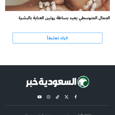
الجمال المتوسطي يعيد بساطة روتين العناية بالبشرة
اترك تعليقاً
X
فيسبوك
تيكتوك
الانستغرام
يوتيوب
(Twitter)