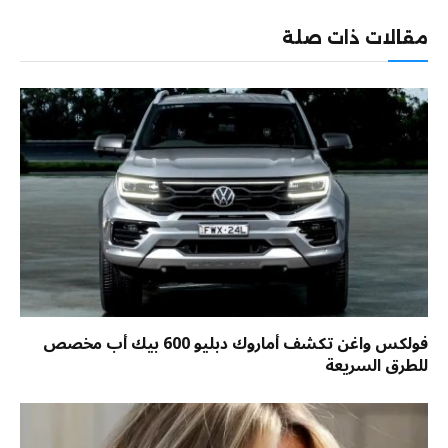
الإلكترو
مقالات ذات صلة
فولكس واغن تكشف أماروك دبليو 600 بيك أب مخصص
للطرق السريعة