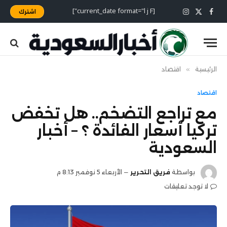
[current_date format="l j F"]
اشترك
X
فيسبوك
الانستغرام
(Twitter)
الرئيسية
»
اقتصاد
اقتصاد
مع تراجع التضخم.. هل تخفض
تركيا أسعار الفائدة ؟ – أخبار
السعودية
بواسطة
فريق التحرير
الأربعاء 5 نوفمبر 8:13 م
لا توجد تعليقات