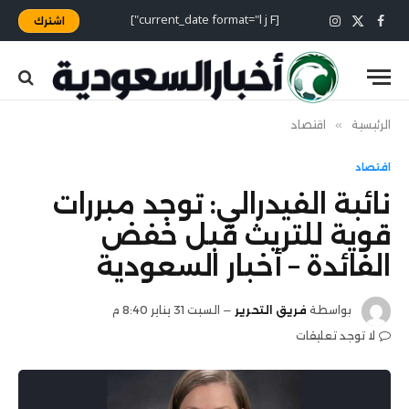
[current_date format="l j F"]
اشترك
X
فيسبوك
الانستغرام
(Twitter)
الرئيسية
»
اقتصاد
اقتصاد
نائبة الفيدرالي: توجد مبررات
قوية للتريث قبل خفض
الفائدة – أخبار السعودية
بواسطة
فريق التحرير
السبت 31 يناير 8:40 م
لا توجد تعليقات