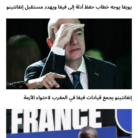
يويفا يوجه خطاب حفظ أدلة إلى فيفا ويهدد مستقبل إنفانتينو
إنفانتينو يجمع قيادات فيفا في المغرب لاحتواء الأزمة