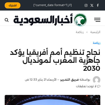
[current_date format="l j F"]
اشترك
X
فيسبوك
الانستغرام
(Twitter)
الرئيسية
»
رياضة
رياضة
نجاح تنظيم أمم أفريقيا يؤكد
جاهزية المغرب لمونديال
2030
بواسطة
فريق التحرير
الأربعاء 21 يناير 12:33 ص
لا توجد تعليقات