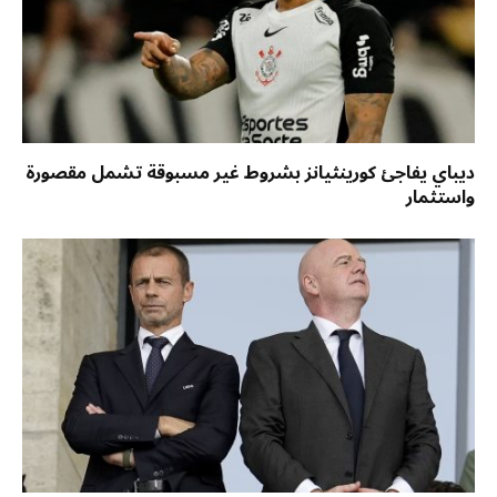
ديباي يفاجئ كورينثيانز بشروط غير مسبوقة تشمل مقصورة
واستثمار