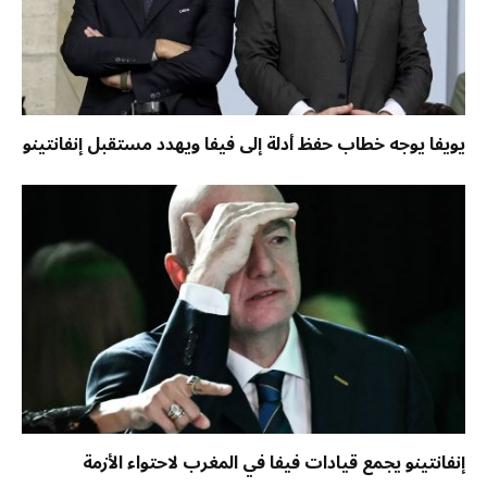
يويفا يوجه خطاب حفظ أدلة إلى فيفا ويهدد مستقبل إنفانتينو
إنفانتينو يجمع قيادات فيفا في المغرب لاحتواء الأزمة