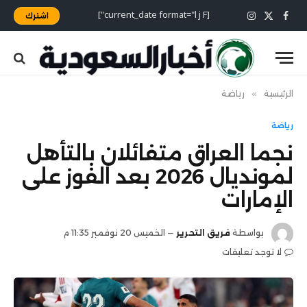
[current_date format="l j F"]
اشترك
X
فيسبوك
الانستغرام
(Twitter)
الرئيسية
»
رياضة
رياضة
نجما العراق متفائلان بالتأهل
لمونديال 2026 بعد الفوز على
الإمارات
بواسطة
فريق التحرير
الخميس 20 نوفمبر 11:35 م
لا توجد تعليقات