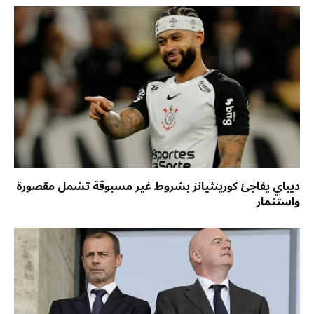
ديباي يفاجئ كورينثيانز بشروط غير مسبوقة تشمل مقصورة
واستثمار