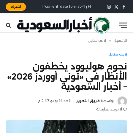
[current_date format="l j F"]
اشترك
X
فيسبوك
الانستغرام
(Twitter)
الرئيسية
»
لايف ستايل
لايف ستايل
نجوم هوليوود يخطفون
الأنظار في «توني أووردز 2026»
– أخبار السعودية
بواسطة
فريق التحرير
الأحد 14 يونيو 2:47 م
لا توجد تعليقات