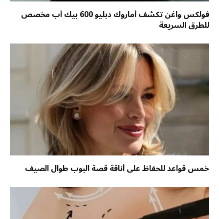
فولكس واغن تكشف أماروك دبليو 600 بيك أب مخصص
للطرق السريعة
خمس قواعد للحفاظ على أناقة قصة البوب طوال الصيف