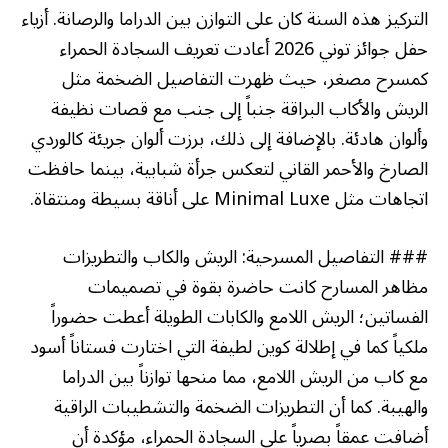
التركيز هذه السنة كان على التوازن بين الدراما والرصانة. أزياء
حفل جوائز توني 2026 أعادت تعريف السجادة الحمراء
كمسرح مصغر، حيث ظهرت التفاصيل الضخمة مثل
الريش والأكاب البراقة جنباً إلى جنب مع قصات نظيفة
وألوان هادئة. بالإضافة إلى ذلك، برزت ألوان جريئة كالوردي
الصارخ والأحمر القاني لتعكس جرأة شبابية، بينما حافظت
اتجاهات مثل Minimal Luxe على أناقة بسيطة ومنتقاة.
### التفاصيل المسرحية: الريش والكاب والتطريزات
مظاهر المسارح كانت حاضرة بقوة في تصميمات
الفساتين؛ الريش اللامع والكابات الطويلة أعطت حضوراً
ملكياً كما في إطلالة كوين لطيفة التي اختارت فستاناً أسود
مع كاب من الريش اللامع، مما منحها توازناً بين الدراما
والهيبة. كما أن التطريزات الضخمة والتشطيبات الراقية
أضافت عمقاً بصرياً على السجادة الحمراء، مؤكدة أن