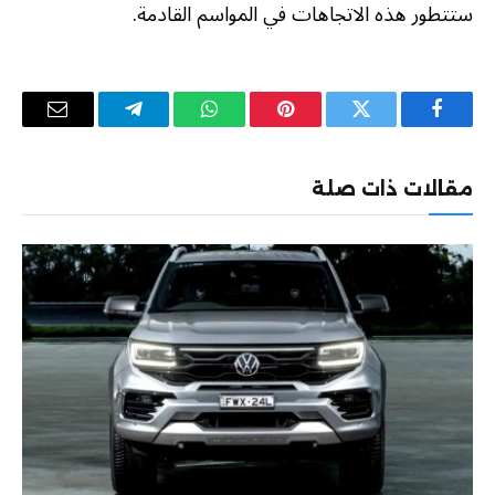
ستتطور هذه الاتجاهات في المواسم القادمة.
فيسبوك
تويتر
بينتيريست
واتساب
تيلقرام
البريد
الإلكترو
مقالات ذات صلة