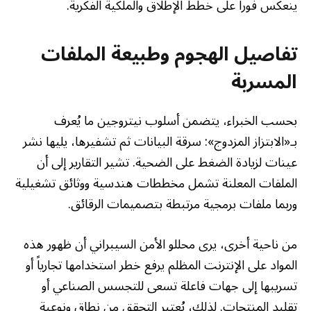
ينعكس فوراً على خطط الإطلاق والملكية الفكرية.
تفاصيل الهجوم وطبيعة الملفات
المسربة
بحسب الخبراء، يتضمن أسلوب نيتروجين ما يُعرف
بـ«الابتزاز المزدوج»: سرقة البيانات ثم تشفيرها، يليها نشر
عينات لزيادة الضغط على الضحية. تشير التقارير إلى أن
الملفات المعلنة تشمل مخططات هندسية ووثائق تشغيلية
وربما ملفات برمجية مرتبطة بتصميمات الرقائق.
من ناحية أخرى، يرى محللو الأمن السيبراني أن ظهور هذه
المواد على الإنترنت المظلم يرفع خطر استخدامها تجارياً أو
تسريبها إلى جهات فاعلة تسعى للتجسس الصناعي أو
تقليد المنتجات. لذلك، يُعتبر التحقق من نطاق ونوعية