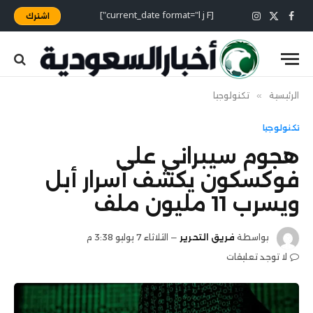
[current_date format="l j F"]
اشترك
X
فيسبوك
الانستغرام
(Twitter)
الرئيسية
»
تكنولوجيا
تكنولوجيا
هجوم سيبراني على
فوكسكون يكشف أسرار أبل
ويسرب 11 مليون ملف
بواسطة
فريق التحرير
الثلاثاء 7 يوليو 3:38 م
لا توجد تعليقات