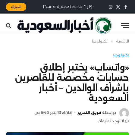
[current_date format="l j F"]
اشترك
X
فيسبوك
الانستغرام
(Twitter)
الرئيسية
»
تكنولوجيا
تكنولوجيا
«واتساب» يختبر إطلاق
حسابات مخصصة للقاصرين
بإشراف الوالدين – أخبار
السعودية
بواسطة
فريق التحرير
الثلاثاء 13 يناير 6:40 ص
لا توجد تعليقات