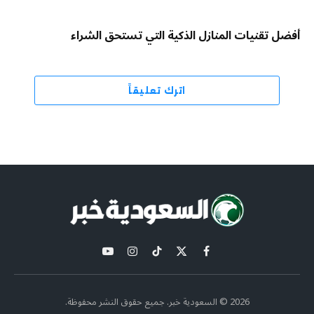
أفضل تقنيات المنازل الذكية التي تستحق الشراء
اترك تعليقاً
X
فيسبوك
تيكتوك
الانستغرام
يوتيوب
(Twitter)
2026 © السعودية خبر. جميع حقوق النشر محفوظة.