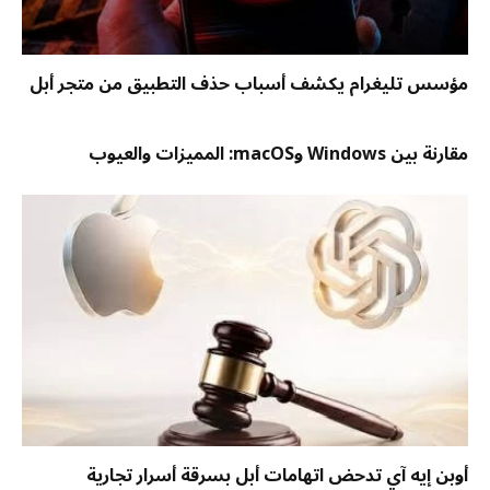
مؤسس تليغرام يكشف أسباب حذف التطبيق من متجر أبل
مقارنة بين Windows وmacOS: المميزات والعيوب
أوبن إيه آي تدحض اتهامات أبل بسرقة أسرار تجارية