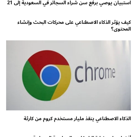
استبيان يوصي برفع سن شراء السجائر في السعودية إلى 21
كيف يؤثر الذكاء الاصطناعي على محركات البحث وإنشاء
المحتوى؟
الذكاء الاصطناعي ينقذ مليار مستخدم كروم من كارثة