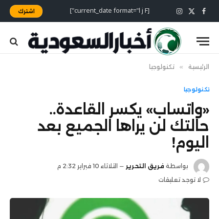
[current_date format="l j F"]
اشترك
X
فيسبوك
الانستغرام
(Twitter)
الرئيسية
»
تكنولوجيا
تكنولوجيا
«واتساب» يكسر القاعدة..
حالتك لن يراها الجميع بعد
اليوم!
بواسطة
فريق التحرير
الثلاثاء 10 فبراير 2:32 م
لا توجد تعليقات