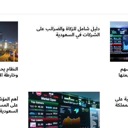
دليل شامل للزكاة والضرائب على
الشركات في السعودية
سهم
النظام يحد
متها
وخارطة ال
ية على
أهم المؤش
لمملكة
على المست
السعودية