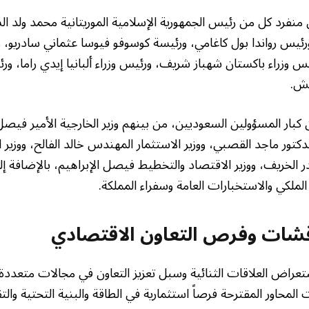
منفرد كل من رئيس الجمهورية الإسلامية الموريتانية محمد ولد ال
ورئيس رواندا بول كاغامي، ورئيسة كوسوفو فيوسا عثماني سادريو، ور
 وزراء باكستان شهباز شريف، ورئيس وزراء ألبانيا إيدي راما، ورئ
تش.
كبار المسؤولين السعوديين، من بينهم وزير الخارجية الأمير فيص
 الدكتور ماجد القصبي، ووزير الاستثمار المهندس خالد الفالح، ووزير ا
ر الخريف، ووزير الاقتصاد والتخطيط فيصل الإبراهيم، بالإضافة 
لملكي والاستخبارات العامة وسفراء المملكة.
شات وفرص التعاون الاقتصادي
تعراض العلاقات الثنائية وسبل تعزيز التعاون في مجالات متعد
حاور المقترحة فرصاً استثمارية في الطاقة والبنية التحتية والتقن