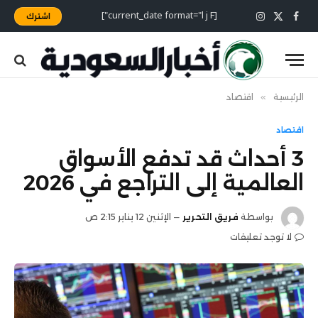
[current_date format="l j F"]
اشترك
X
فيسبوك
الانستغرام
(Twitter)
الرئيسية
»
اقتصاد
اقتصاد
3 أحداث قد تدفع الأسواق
العالمية إلى التراجع في 2026
بواسطة
فريق التحرير
الإثنين 12 يناير 2:15 ص
لا توجد تعليقات