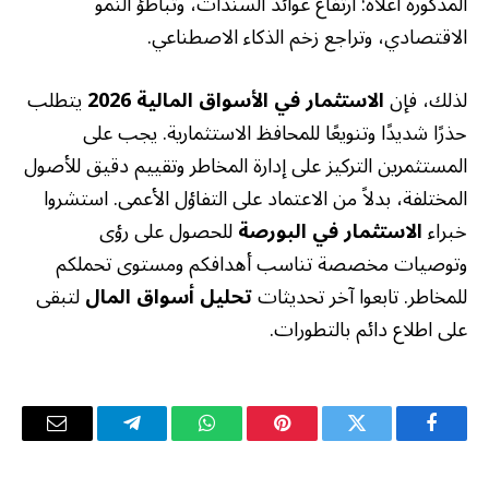
المذكورة أعلاه: ارتفاع عوائد السندات، وتباطؤ النمو
الاقتصادي، وتراجع زخم الذكاء الاصطناعي.
لذلك، فإن
الاستثمار في الأسواق المالية 2026
يتطلب
حذرًا شديدًا وتنويعًا للمحافظ الاستثمارية. يجب على
المستثمرين التركيز على إدارة المخاطر وتقييم دقيق للأصول
المختلفة، بدلاً من الاعتماد على التفاؤل الأعمى. استشروا
خبراء
الاستثمار في البورصة
للحصول على رؤى
وتوصيات مخصصة تناسب أهدافكم ومستوى تحملكم
للمخاطر. تابعوا آخر تحديثات
تحليل أسواق المال
لتبقى
على اطلاع دائم بالتطورات.
فيسبوك
تويتر
بينتيريست
واتساب
تيلقرام
البريد
الإلكترو