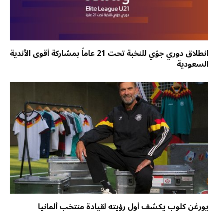
انطلاق دوري جوّي للنخبة تحت 21 عاماً بمشاركة أقوى الأندية
السعودية
يورغن كلوب يكشف أول رؤيته لقيادة منتخب ألمانيا