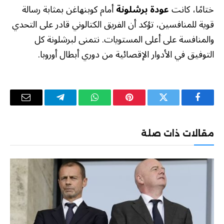
ختامًا، كانت
عودة برشلونة
أمام كوبنهاغن بمثابة رسالة
قوية للمنافسين، تؤكد أن الفريق الكتالوني قادر على التحدي
والمنافسة على أعلى المستويات. نتمنى لبرشلونة كل
التوفيق في الأدوار الإقصائية من دوري أبطال أوروبا.
فيسبوك
تويتر
بينتيريست
واتساب
تيلقرام
البريد
الإلكترو
مقالات ذات صلة