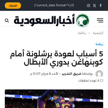
[current_date format="l j F"]
اشترك
X
فيسبوك
الانستغرام
(Twitter)
الرئيسية
»
رياضة
رياضة
5 أسباب لعودة برشلونة أمام
كوبنهاغن بدوري الأبطال
بواسطة
فريق التحرير
الأحد 8 فبراير 12:07 م
لا توجد تعليقات