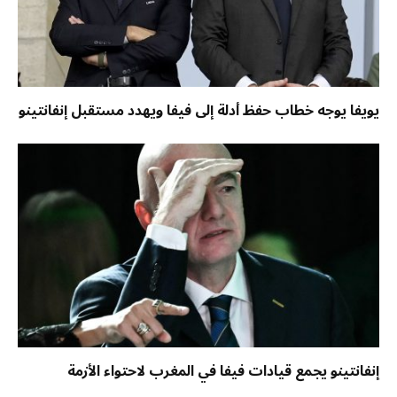
يويفا يوجه خطاب حفظ أدلة إلى فيفا ويهدد مستقبل إنفانتينو
إنفانتينو يجمع قيادات فيفا في المغرب لاحتواء الأزمة