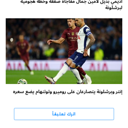
أديمي بديل لامين جمال مفاجأة صفقة وخطة هجومية
لبرشلونة
إنتر وبرشلونة يتصارعان على روميرو وتوتنهام يضع سعره
اترك تعليقاً