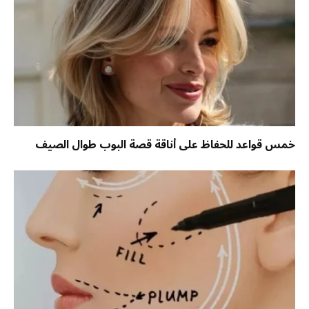
خمس قواعد للحفاظ على أناقة قصة البوب طوال الصيف