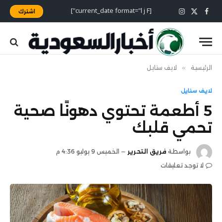
[current_date format="l j F"]
اشترك
X
فيسبوك
الانستغرام
(Twitter)
الرئيسية
»
لايف ستايل
لايف ستايل
5 أطعمة تحتوي دهونًا صحية
تحمي قلبك
بواسطة
فريق التحرير
الخميس 9 يوليو 4:36 م
لا توجد تعليقات