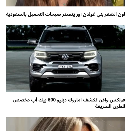
لون الشعر بني غولدن آور يتصدر صيحات التجميل بالسعودية
فولكس واغن تكشف أماروك دبليو 600 بيك أب مخصص
للطرق السريعة