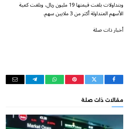
وبتداولات بلغت قيمتها 19 مليون ريال، وبلغت كمية
الأسهم المتداولة أكثر من 3 ملايين سهم.
أخبار ذات صلة
فيسبوك
تويتر
بينتيريست
واتساب
تيلقرام
البريد
الإلكترو
مقالات ذات صلة