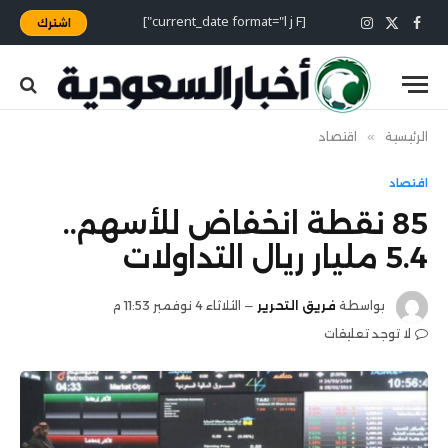
[current_date format="l j F"]
اشترك
X
فيسبوك
الانستغرام
(Twitter)
الرئيسية
»
اقتصاد
اقتصاد
85 نقطة انخفاض للأسهم..
5.4 مليار ريال التداولات
بواسطة
فريق التحرير
الثلاثاء 4 نوفمبر 11:53 م
لا توجد تعليقات