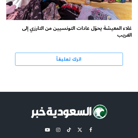
غلاء المعيشة يحوّل عادات التونسيين من التارزي إلى
الفريب
اترك تعليقاً
X
فيسبوك
تيكتوك
الانستغرام
يوتيوب