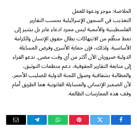
الخلاصة: موجز ودعوة للعمل
التعذيب في السجون الإسرائيلية بحسب التقارير
الفلسطينية والأممية ليس مجرد ادعاء عابر بل يشير إلى
نمط منظّم من الانتهاكات يطال حقوق الإنسان والكرامة
الأساسية. ولذلك، فإن حماية الأسرى وفرض المساءلة
الدولية ضروريان الآن أكثر من أي وقت مضى. ندعو القراء
إلى متابعة التقارير الحقوقية، دعم منظمات التوثيق،
والمطالبة بشفافية وصول اللجنة الدولية للصليب الأحمر،
لأن الضمير الإنساني والمساءلة القانونية هما الطريق أمام
وقف هذه الممارسات الظالمة.
فيسبوك
تويتر
بينتيريست
واتساب
تيلقرام
البريد
الإلكترو