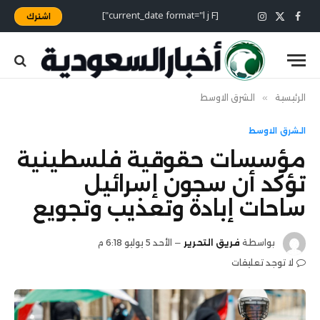
[current_date format="l j F"]
اشترك
X
فيسبوك
الانستغرام
(Twitter)
الرئيسية
»
الشرق الاوسط
الشرق الاوسط
مؤسسات حقوقية فلسطينية
تؤكد أن سجون إسرائيل
ساحات إبادة وتعذيب وتجويع
بواسطة
فريق التحرير
الأحد 5 يوليو 6:18 م
لا توجد تعليقات